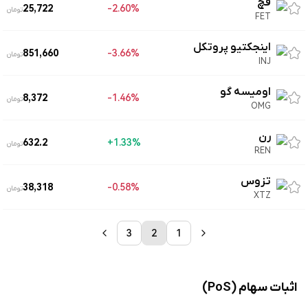
فچ
25,722
2.60%-
تومان
FET
اینجکتیو پروتکل
851,660
3.66%-
تومان
INJ
اومیسه گو
8,372
1.46%-
تومان
OMG
رن
632.2
1.33%+
تومان
REN
تزوس
38,318
0.58%-
تومان
XTZ
3
2
1
اثبات سهام (PoS)