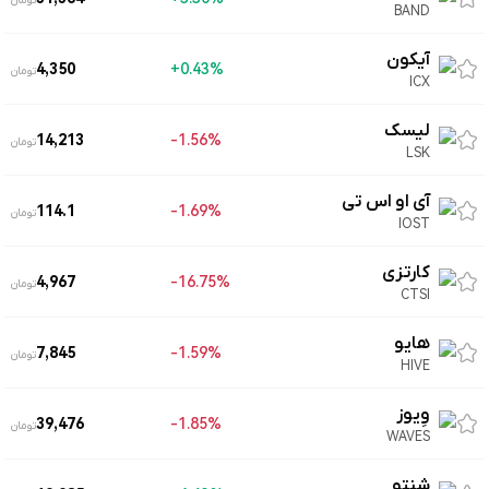
تومان
BAND
آیکون
4,350
0.43%+
تومان
ICX
لیسک
14,213
1.56%-
تومان
LSK
آی او اس تی
114.1
1.69%-
تومان
IOST
کارتزی
4,967
16.75%-
تومان
CTSI
هایو
7,845
1.59%-
تومان
HIVE
وِیوز
39,476
1.85%-
تومان
WAVES
شنتو