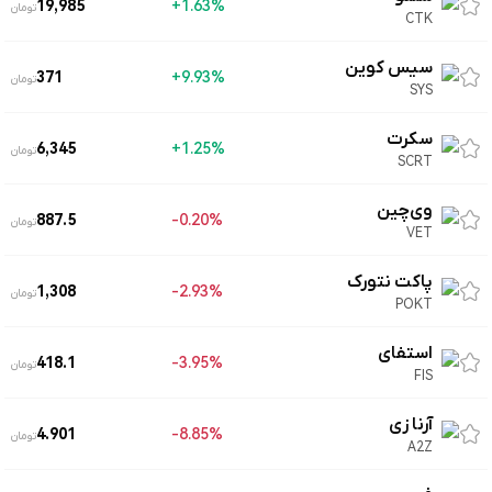
19,985
1.63%+
تومان
CTK
سیس کوین
371
9.93%+
تومان
SYS
سکرت
6,345
1.25%+
تومان
SCRT
وی‌چین
887.5
0.20%-
تومان
VET
پاکت نتورک
1,308
2.93%-
تومان
POKT
استفای
418.1
3.95%-
تومان
FIS
آرنا زی
4.901
8.85%-
تومان
A2Z