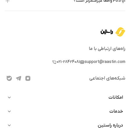
آیا PoS واقعا غیرمتمرکز است؟
گران‌قیمت نیاز دارد.
اثبات سهام (Proof of Stake - PoS)
: جایگزینی کم‌مصرف‌تر
برای PoW که در آن، شرکت‌کنندگان بر اساس میزان دارایی
استیک‌شده در شبکه، حق اعتبارسنجی دارند.
الگوریتم‌های ترکیبی
مانند اثبات سهام نمایندگی‌شده (DPoS) و
راه‌های ارتباطی با ما
اثبات سهام کاندیدشده (NPoS) که هر کدام در زمینه خاصی
بهبودیافته‌ی PoS هستند.
021-28424081
support@raastin.com
اثبات سهام (PoS) چیست؟
شبکه‌های اجتماعی
اثبات سهام (PoS) یک مکانیزم اجماع است که در آن، نودهایی که مقدار
مشخصی از ارز دیجیتال شبکه را استیک (سپرده‌گذاری) کرده‌اند، به‌عنوان
امکانات
اعتبارسنج (Validator) انتخاب می‌شوند تا بلاک‌های جدید را تایید کنند.
خدمات
خرید آنی
برخلاف روش اثبات کار (PoW) که در آن ماینرها باید محاسبات سنگین
دعوت از دوستان
درباره راستین
بلاگ
ریاضی انجام دهند، در PoS اعتبارسنج‌ها بر اساس مقدار توکن‌هایی که