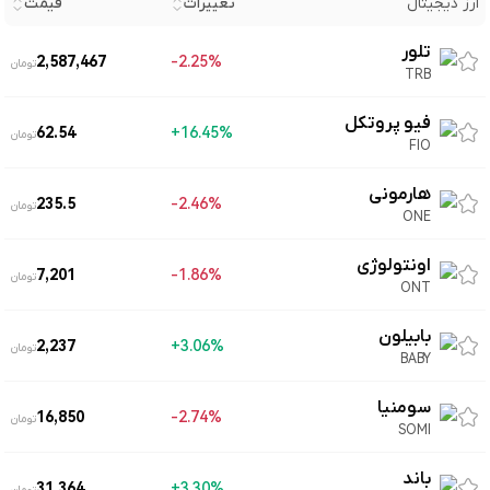
ارز دیجیتال
تغییرات
قیمت
تلور
2,587,467
2.25%-
تومان
TRB
فیو پروتکل
62.54
16.45%+
تومان
FIO
هارمونی
235.5
2.46%-
تومان
ONE
اونتولوژی
7,201
1.86%-
تومان
ONT
بابیلون
2,237
3.06%+
تومان
BABY
سومنیا
16,850
2.74%-
تومان
SOMI
باند
31,364
3.30%+