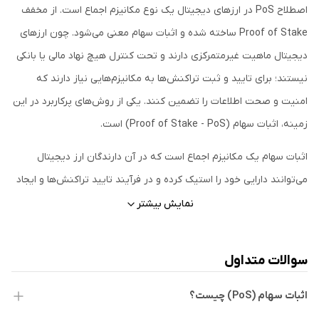
اصطلاح PoS در ارزهای دیجیتال یک نوع مکانیزم اجماع است. از مخفف
Proof of Stake ساخته شده و اثبات سهام معنی می‌شود. چون ارزهای
دیجیتال ماهیت غیرمتمرکزی دارند و تحت کنترل هیچ نهاد مالی یا بانکی
نیستند؛ برای تایید و ثبت تراکنش‌ها به مکانیزم‌هایی نیاز دارند که
امنیت و صحت اطلاعات را تضمین کنند. یکی از روش‌های پرکاربرد در این
زمینه، اثبات سهام (Proof of Stake - PoS) است.
اثبات سهام یک مکانیزم اجماع است که در آن دارندگان ارز دیجیتال
می‌توانند دارایی خود را استیک کرده و در فرآیند تایید تراکنش‌ها و ایجاد
بلاک‌های جدید مشارکت داشته باشند.
نمایش بیشتر
مکانیزم اجماع بلاک چین
سوالات متداول
به طور کلی مکانیزم اجماع (Consensus Mechanism) مثل یک قانون
بازی در شبکه‌های بلاکچینی است که به همه شرکت‌کنندگان کمک
اثبات سهام (PoS) چیست؟
می‌کند تا بدون نیاز به یک رهبر یا نهاد مرکزی، روی یک چیز توافق کنند.