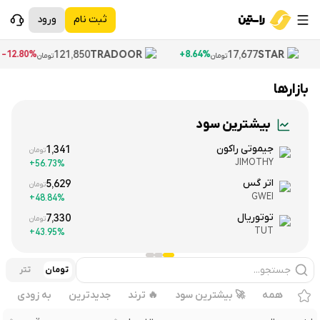
ثبت نام
ورود
121,850
TRADOOR
17,677
STAR
12.80%-
8.64%+
تومان
تومان
بازارها
خرید و فروش ارزهای دیجیتال با قیمت لحظه‌ای بازارهای جهانی
بیشترین سود
جیموتی راکون
1,341
تومان
JIMOTHY
56.73%+
اتر گس
5,629
تومان
GWEI
48.84%+
توتوریال
7,330
تومان
TUT
43.95%+
تومان
تتر
همه
🚀 بیشترین سود
🔥 ترند
جدیدترین
به زودی