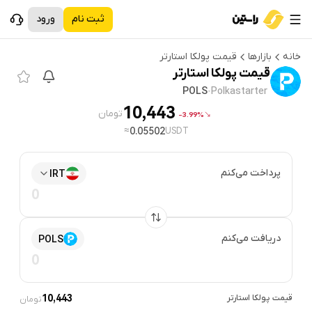
ثبت نام
ورود
خانه
بازارها
قیمت
پولکا استارتر
قیمت
پولکا استارتر
POLS
·
Polkastarter
10,443
تومان
3.99%-
≈
0.05502
USDT
پرداخت می‌کنم
IRT
دریافت می‌کنم
POLS
قیمت
پولکا استارتر
10,443
تومان