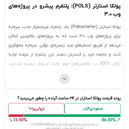
پولکا استارتر (POLS): پلتفرم پیشرو در پروژه‌های
وب 3.0
پولکا استارتر (Polkastarter) یک پلتفرم غیرمتمرکز جذب سرمایه
برای پروژه‌های وب 3.0 است که به پروژه‌های بلاکچینی امکان
می‌دهد از طریق استخرهای چند زنجیره‌ای توکن، سرمایه جمع‌آوری
کنند و جامعه خود را گسترش دهند. این پلتفرم از عرضه اولیه
توکن (IDO) در بلاکچین‌های مهم مانند اتریوم، زنجیره بایننس،
سولانا، پولکادات، پالیگان، اولانچ و سلو پشتیبانی می‌کند. پولکااستارتر
دسترسی زودهنگام به IDOها، NFTها و نوآوری‌های مرتبط با
بازی‌های وب 3.0 را فراهم کرده و به پروژه‌های نوپا کمک می‌کند تا
روند قیمت
پولکا استارتر
در ۲۴ ساعت آینده را چطور می‌بینید؟
سرمایه جذب کنند و توکن‌های خود را توزیع کنند.
صعودی
نزولی
با استفاده از استخرهای تعویض توکن و قراردادهای هوشمند،
کاربران سرمایه‌گذاری‌های ایمن‌تری تجربه می‌کنند. توکن بومی این
13.50%
86.50%
بر اساس آرای جامعه کوین‌مارکت‌کپ (CoinMarketCap)
پلتفرم، POLS، دسترسی به استخرهای توکن و اولویت دسترسی را
آخرین به‌روزرسانی:
1 ساعت پیش