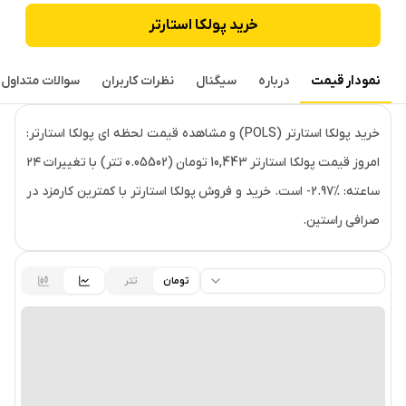
خرید
پولکا استارتر
نمودار قیمت
درباره
سیگنال
نظرات کاربران
سوالات متداول
قیمت لحظه‌ای
پولکا استارتر
خرید پولکا استارتر (POLS) و مشاهده قیمت لحظه ای پولکا استارتر:
امروز قیمت پولکا استارتر 10,443 تومان (0.05502 تتر) با تغییرات ۲۴
ساعته: ‎-2.97% است. خرید و فروش پولکا استارتر با کمترین کارمزد در
صرافی راستین.
تومان
تتر