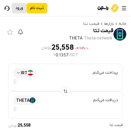
ثبت نام
ورود
خانه
بازارها
قیمت
تتا
قیمت
تتا
THETA
·
Theta-network
25,558
تومان
0.12%-
≈
0.1357
USDT
پرداخت می‌کنم
IRT
دریافت می‌کنم
THETA
قیمت
تتا
25,558
تومان