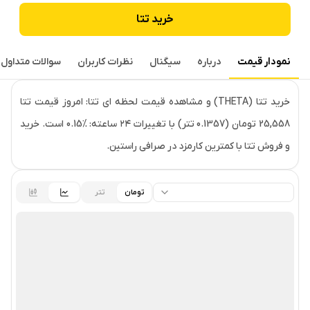
خرید
تتا
نمودار قیمت
درباره
سیگنال
نظرات کاربران
سوالات متداول
قیمت لحظه‌ای
تتا
خرید تتا (THETA) و مشاهده قیمت لحظه ای تتا: امروز قیمت تتا
25,558 تومان (0.1357 تتر) با تغییرات ۲۴ ساعته: ‎0.15% است. خرید
و فروش تتا با کمترین کارمزد در صرافی راستین.
تومان
تتر