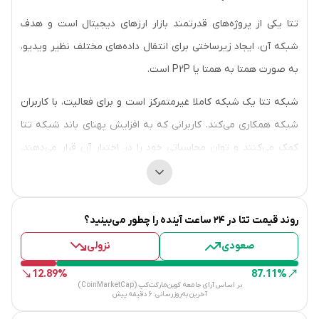
تتا یکی از پروژه‌های قدرتمند بازار ارز‌های دیجیتال است و هدف
شبکه آن، ایجاد زیرساختی برای انتقال داده‌های مختلف نظیر ویدیو،
به صورت همتا به همتا یا P2P است.
شبکه تتا یک شبکه کاملا غیرمتمرکز است و برای فعالیت، با کاربران
شبکه همکاری می‌کند. کاربرانی که به افزایش پهنای باند شبکه تتا
کمک می‌کنند و توان محاسباتی خود را در اختیار آن قرار می‌دهند،
توکن تتا (THETA) پاداش می‌گیرند.
شبکه تتا از محتواهایی مانند ویدیو‌های 4K، 8K و حتی ویدیو‌های
روند قیمت
تتا
در ۲۴ ساعت آینده را چطور می‌بینید؟
3بعدی پشتیبانی می‌کند. هرچه کاربران بیشتری به فعالیت شبکه
صعودی
نزولی
کمک کنند، سرعت و کیفیت خدمت‌دهی این پلتفرم بالا‌تر می‌رود.
12.89%
87.11%
به کاربرانی که به فعالیت شبکه تتا کمک می‌کنند، نود گفته می‌شود.
بر اساس آرای جامعه کوین‌مارکت‌کپ (CoinMarketCap)
آخرین به‌روزرسانی:
6 دقیقه پیش
هرچه تراکم نود‌‌های شبکه بالاتر باشد، هزینه‌ فعالیت شبکه نیز