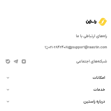
از خطرات و ریسک‌های آنها آگاهی کامل داشته باشید. صرافی راستین
یکی از معتبر‌ترین صرافی‌های فعال در ایران است که امکان خرید و
فروش اکثر توکن‌های مطرح بازار را برای شما به ارمغان آورده است.
راه‌های ارتباطی با ما
021-28424081
support@raastin.com
شبکه‌های اجتماعی
امکانات
خدمات
خرید آنی
دعوت از دوستان
درباره راستین
بلاگ
استیکینگ