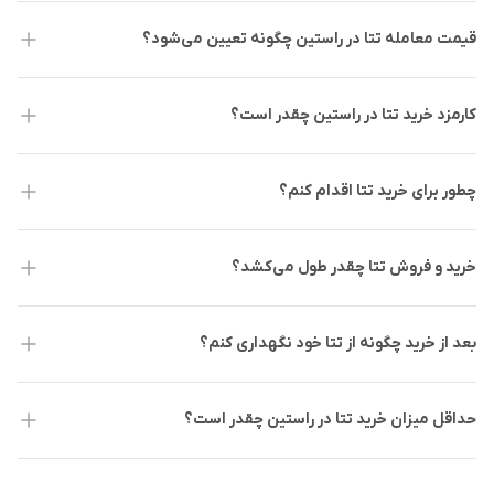
خود در این پلتفرم، گزارش‌هایی داده‌اند.
قیمت معامله تتا در راستین چگونه تعیین می‌شود؟
بر همین اساس، باید به این پروژه وقت بیشتری داد تا بتواند جایگاه
خود را پیدا کند.
کارمزد خرید تتا در راستین چقدر است؟
خرید و فروش تتا در صرافی راستین
چطور برای خرید تتا اقدام کنم؟
پروژه تتا، علی‌رغم کم و کاستی‌هایی که در حال حاضر و به دلیل تازه
تأسیس بودن دارد، بسیار آینده‌دار است.تیم این پروژه، یکی از
خرید و فروش تتا چقدر طول می‌کشد؟
بهترین عملکرد‌ها را در بین دیگر پروژه‌های فعال در حوزه ارز‌های
دیجیتال داشته است.
بعد از خرید چگونه از تتا خود نگهداری کنم؟
خرید تتا از صرافی‌‌‌‌‌‌‌‌‌‌های خارجی به دلیل تحریم‌‎های اقتصادی با
ریسک‌ها و خطرات زیادی همراه است. توصیه می‌کنیم در صورتی که
حداقل میزان خرید تتا در راستین چقدر است؟
قصد فعالیت در صرافی‌هایی مانند بایننس (Binance)، کوکوین
(Kucoin)، کوین بیس (CoinBase) و دیگر صرافی‌های خارجی دارید