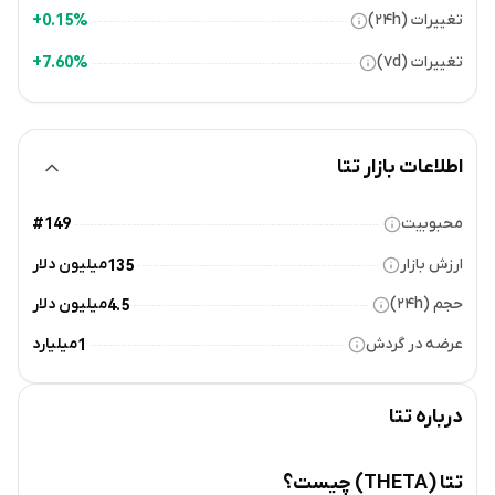
تغییرات (۲۴h)
0.15%+
تغییرات (۷d)
7.60%+
اطلاعات بازار تتا
محبوبیت
#149
ارزش بازار
میلیون دلار
135
حجم (۲۴h)
میلیون دلار
4.5
عرضه در گردش
میلیارد
1
درباره
تتا
تتا (THETA) چیست؟