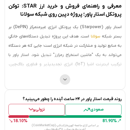
معرفی و راهنمای فروش و خرید ارز STAR: توکن
پروتکل استار پاور؛ پروژه دپین روی شبکه سولانا
استار پاور (Starpower) یک پروتکل انرژی غیرمتمرکز (DePIN) بر
بستر شبکه
سولانا
است. هدف این پروژه تبدیل دستگاه‌های خانگی
به منابع تولید و مشارکت در شبکه انرژی است؛ جایی که هر دستگاه
می‌تواند به یک "ماشین استخراج رمزارز" تبدیل شود. استار پاور با
ترکیب اینترنت اشیا (IoT)، انرژی تجدیدپذیر و فناوری بلاک‌چین،
اکوسیستمی را ایجاد کرده است که در آن کاربران می‌توانند از طریق
اتصال دستگاه‌های خود به شبکه، پاداش و ایردراپ دریافت کنند.
تاریخچه و پیدایش
روند قیمت
استار پاور
در ۲۴ ساعت آینده را چطور می‌بینید؟
صعودی
نزولی
پروژه استار پاور در راستای مقابله با نوسانات و کمبود جهانی انرژی
راه‌اندازی شده است. این پروژه با پشتیبانی مالی و فنی
18.10%
81.90%
بر اساس آرای جامعه کوین‌مارکت‌کپ (CoinMarketCap)
سرمایه‌گذاران برجسته دنیای Web3 از جمله:
آخرین به‌روزرسانی:
38 دقیقه پیش