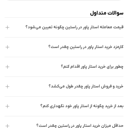
وضعیت دارایی کاربران در صرافی‌ و کیف پول ها و آینده ارز گرام
دریافت پاداش و ایردراپ در ازای اتصال دستگاه به شبکه
سوالات متداول
استار پاور
قیمت معامله استار پاور در راستین چگونه تعیین می‌شود؟
ایجاد ایستگاه‌های برق مجازی (Virtual Power Stations) با
ترکیب چند دستگاه
کارمزد خرید استار پاور در راستین چقدر است؟
صدور اعتبار کربن (Carbon Credits)
چطور برای خرید استار پاور اقدام کنم؟
ثبت و توکنیزه‌سازی فعالیت‌های مربوط به کاهش مصرف یا
تولید انرژی تجدیدپذیر
خرید و فروش استار پاور چقدر طول می‌کشد؟
قابلیت استفاده از این اعتبارها در بازارهای مالی به عنوان
دارایی قابل معامله (RWA)
بعد از خرید چگونه از استار پاور خود نگهداری کنم؟
زیرساخت دپین مبتنی بر سولانا
حداقل میزان خرید استار پاور در راستین چقدر است؟