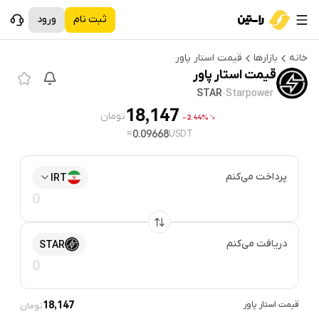
ثبت نام
ورود
خانه
بازارها
قیمت
استار پاور
قیمت
استار پاور
STAR
·
Starpower
18,147
تومان
2.44%-
≈
0.09668
USDT
پرداخت می‌کنم
IRT
دریافت می‌کنم
STAR
قیمت
استار پاور
18,147
تومان