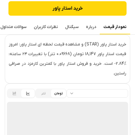
خرید
استار پاور
نمودار قیمت
درباره
سیگنال
نظرات کاربران
سوالات متداول
قیمت لحظه‌ای
استار پاور
خرید استار پاور (STAR) و مشاهده قیمت لحظه ای استار پاور: امروز
قیمت استار پاور 18,147 تومان (0.09668 تتر) با تغییرات ۲۴ ساعته:
‎-2.84% است. خرید و فروش استار پاور با کمترین کارمزد در صرافی
راستین.
تومان
تتر