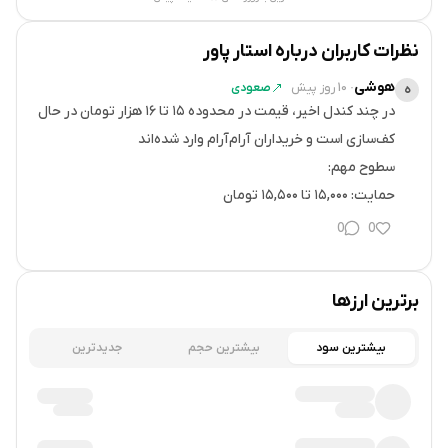
Alliance DAO
نظرات کاربران درباره
استار پاور
هوشی
Framework Ventures
·
10 روز پیش
صعودی
ه
در چند کندل اخیر، قیمت در محدوده ۱۵ تا ۱۶ هزار تومان در حال
Solana Ventures
به سرعت در فضای بلاک‌چین رشد کرد. در سال ۲۰۲۴، این شبکه
موفق به اتصال بیش از یک میلیون دستگاه انرژی شد و بیش از ۱
0
0
میلیون دلار درآمد ایجاد کرد.
مقاومت بعدی: ۱۸,۸۰۰ تا ۱۹,۵۰۰ تومان
همچنین یکی از مقالات تحقیقاتی تیم استار پاور در مجله علمی
برترین ارزها
معتبر نیچر (Nature) پذیرفته شده که نشانه‌ای از پشتوانه علمی و
بیشترین سود
بیشترین حجم
جدیدترین
فنی این پروژه است.
تیم مؤسس