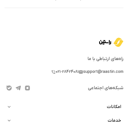
استفاده از سرعت بالای شبکه سولانا برای اجرای قراردادهای
هوشمند در حوزه انرژی
مقیاس‌پذیری افقی برای اتصال میلیون‌ها دستگاه در سراسر
جهان
کاربردهای توکن STAR
راه‌های ارتباطی با ما
پرداخت پاداش‌ها به کاربران
021-28424081
support@raastin.com
مشارکت در فرآیندهای حاکمیتی (Governance)
شبکه‌های اجتماعی
تعامل با زیرساخت‌های اکوسیستم انرژی استار پاور
مقدار کل توکن:
۱ میلیارد STAR
امکانات
درصد در گردش اولیه:
حدود ۱۸.۳۹٪
خدمات
خرید آنی
میزان سرمایه جذب‌شده:
حدود ۴.۵ میلیون دلار