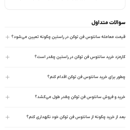
شدن لیکویید شدن‌ها، بازگشت سرمایه به ETFها و خرید توسط
مسابقات و عضویت‌های باشگاه پرداخت کنند.
نهنگ‌ها، می‌توانند خبر از بازگشت بازار بدهند...
تعامل با باشگاه:
هواداران وفادار می‌توانند با بازیکنان و
سوالات متداول
افسانه‌های فوتبال ملاقات کنند و در جلسات امضای اتوماتیک
و تمرین‌های فوتبال شرکت کنند.
قیمت معامله سانتوس فن توکن در راستین چگونه تعیین می‌شود؟
گیمیفیکیشن:
با داشتن مقدار معینی از توکن SANTOS،
قابلیت‌های گیمیفیکیشن در پلتفرم فن توکن‌های بایننس در
کارمزد خرید سانتوس فن توکن در راستین چقدر است؟
دسترس خواهد بود.
امنیت سانتوس فن توکن
چطور برای خرید سانتوس فن توکن اقدام کنم؟
امنیت شبکه توکن فن سانتوس اف‌سی (SANTOS) تحت نظارت
خرید و فروش سانتوس فن توکن چقدر طول می‌کشد؟
پلتفرم بایننس قرار دارد. این توکن در اوایل دسامبر ۲۰۲۱ به عنوان
بخشی از لانچ پول بایننس معرفی شد، که در آن شرکت‌کنندگان
ملزم به گذراندن فرآیند تایید هویت (KYC) هستند.
بعد از خرید چگونه از سانتوس فن توکن خود نگهداری کنم؟