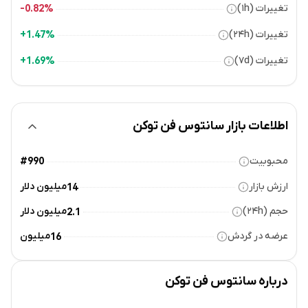
تغییرات (۱h)
0.82%-
تغییرات (۲۴h)
1.47%+
تغییرات (۷d)
1.69%+
اطلاعات بازار سانتوس فن توکن
محبوبیت
#990
ارزش بازار
میلیون دلار
14
حجم (۲۴h)
میلیون دلار
2.1
عرضه در گردش
میلیون
16
درباره
سانتوس فن توکن