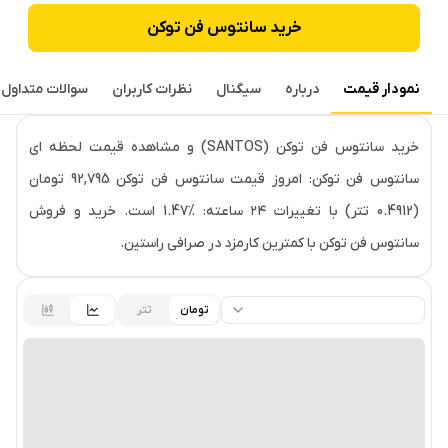
خرید
سانتوس فن توکن
نمودار قیمت
درباره
سیگنال
نظرات کاربران
سوالات متداول
قیمت لحظه‌ای
سانتوس فن توکن
خرید سانتوس فن توکن (SANTOS) و مشاهده قیمت لحظه ای
سانتوس فن توکن: امروز قیمت سانتوس فن توکن 92,795 تومان
(0.4912 تتر) با تغییرات ۲۴ ساعته: ‎1.47% است. خرید و فروش
سانتوس فن توکن با کمترین کارمزد در صرافی راستین.
تومان
تتر