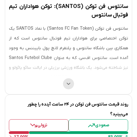
سانتوس فن توکن (SANTOS): توکن هواداران تیم
فوتبال سانتوس
سانتوس فن توکن (Santos FC Fan Token) با نماد SANTOS یک
توکن اختصاصی برای هواداران تیم فوتبال سانتوس است که از
همکاری بین باشگاه سانتوس و پلتفرم لانچ پول باییننس به وجود
آمده است. سانتوس اف‌سی، که به عنوان Santos Futebol Clube
نیز شناخته می‌شود، یک باشگاه ورزشی برزیلی در ایالت سائو پائولو و
مستقر در ویلا بلمیرو است. توکن SANTOS از ۲۷ نوامبر ۲۰۲۱ تا ۲۸
دسامبر ۲۰۲۱ از طریق Binance Launchpad در دسترس بود.
پاندمی کرونا تاثیر زیادی روی باشگاه‌های فوتبال داشت و به همین
روند قیمت
سانتوس فن توکن
در ۲۴ ساعت آینده را چطور
دلیل، مفهوم فن توکن به وجود آمد. هواداران از این ایده خوشحال
می‌بینید؟
شدند و سرمایه‌گذاران نیز به این شور و شوق پیوستند. همکاری
صعودی
نزولی
بین Binance و سانتوس اف‌سی در نوامبر ۲۰۲۱ با انتشار یک بیانیه