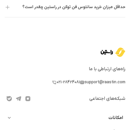
لانچ پول به کاربران این امکان را می‌دهد که توکن‌های خود را بدون
حداقل میزان خرید سانتوس فن توکن در راستین چقدر است؟
هزینه و برای کسب درآمد غیرفعال سپرده‌گذاری کنند. این پروژه از
سال ۲۰۲۰ راه‌اندازی شده و به دنبال جذب سرمایه‌گذارانی است که
به درآمد غیرفعال علاقه‌مندند.
امنیت توکن SANTOS به فناوری بلاک‌چین بایننس اسارت چین
(BSC) وابسته است. این بلاک‌چین با استفاده از مکانیزم اجماع
مقاوم در برابر خطای بیزانتینی (BFT) به نام Tendermint، امنیت
راه‌های ارتباطی با ما
بالایی دارد. به این ترتیب، بایننس مسئولیت حفظ امنیت توکن
سانتوس اف‌سی را بر عهده دارد و از خطرات و تهدیدات احتمالی
021-28424081
support@raastin.com
محافظت می‌کند.
شبکه‌های اجتماعی
خرید و فروش ارز SANTOS در صرافی ایرانی
خرید و فروش فن توکن SANTOS در صرافی‌های خارجی، به دلیل
امکانات
محدودیت‌های بین‌المللی و تحریم‌ها ممکن است با موانع اساسی از