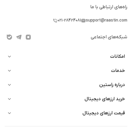
راه‌های ارتباطی با ما
021-28424081
support@raastin.com
شبکه‌های اجتماعی
امکانات
خدمات
خرید آنی
دعوت از دوستان
درباره راستین
بلاگ
استیکینگ
نینجا
خرید ارزهای دیجیتال
سوالات متداول
ربات معامله‌گر
دعوت از دوستان
کارمزد‌‌ها
قیمت ارزهای دیجیتال
خرید بیت کوین
اپلیکیشن
مستندات API
خرید تتر
بلاگ
قیمت ارز دیجیتال