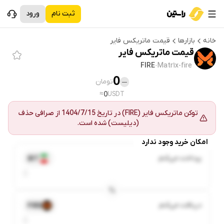
ثبت نام
ورود
خانه
بازارها
قیمت
ماتریکس فایر
قیمت
ماتریکس فایر
FIRE
·
Matr1x-fire
0
تومان
—
≈
0
USDT
توکن
ماتریکس فایر
(
FIRE
) در تاریخ
1404/7/15
از
صرافی حذف
(دیلیست) شده است.
امکان خرید وجود ندارد
پرداخت می‌کنم
IRT
دریافت می‌کنم
FIRE