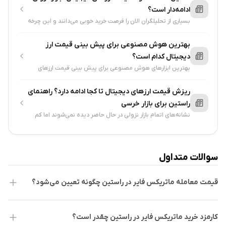
ادامه‌دار است؟
بسیاری از تحلیلگران الان را فرصت خرید خوبی می‌دانند و این چرخه
را کاملا مشابه قبلی تلقی می‌کنند. از طرفی سقوط بیت کوین تا 50
هزار دلار ....
بهترین هوش مصنوعی برای پیش بینی قیمت ارز
دیجیتال کدام است؟
بهترین ابزارهای هوش مصنوعی برای پیش بینی قیمت ارزهای
دیجیتال چت جی‌پی‌تی (ChatGPT)، کلاد (Claude)، جمینای
(Gemini) و دیپ‌سیک (DeepSeek) هستند..
ریزش قیمت ارزهای دیجیتال تا کجا ادامه دارد؟ راهنمای
راستین برای بازار خرسی
نشانه‌های اتمام بازار نزولی در حال حاضر دیده نمی‌شوند اما کم
شدن لیکویید شدن‌ها، بازگشت سرمایه به ETFها و خرید توسط
نهنگ‌ها، می‌توانند خبر از بازگشت بازار بدهند...
سوالات متداول
قیمت معامله ماتریکس فایر در راستین چگونه تعیین می‌شود؟
کارمزد خرید ماتریکس فایر در راستین چقدر است؟