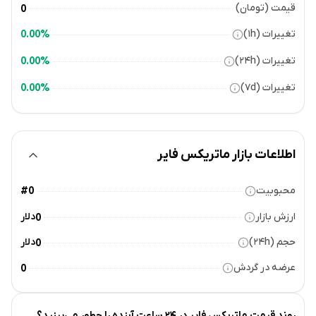
قیمت (تومان)
0
تغییرات (۱h)
0.00%
تغییرات (۲۴h)
0.00%
تغییرات (۷d)
0.00%
اطلاعات بازار ماتریکس فایر
محبوبیت
#0
ارزش بازار
دلار
0
حجم (۲۴h)
دلار
0
عرضه در گردش
0
روند قیمت
ماتریکس فایر
در ۲۴ ساعت آینده را چطور می‌بینید؟