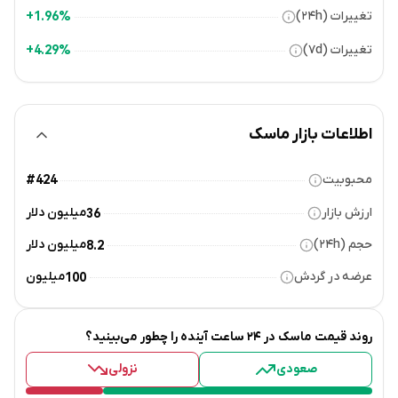
تغییرات (۲۴h)
1.96%+
تغییرات (۷d)
4.29%+
اطلاعات بازار ماسک
محبوبیت
#424
ارزش بازار
میلیون دلار
36
حجم (۲۴h)
میلیون دلار
8.2
عرضه در گردش
میلیون
100
روند قیمت
ماسک
در ۲۴ ساعت آینده را چطور می‌بینید؟
صعودی
نزولی