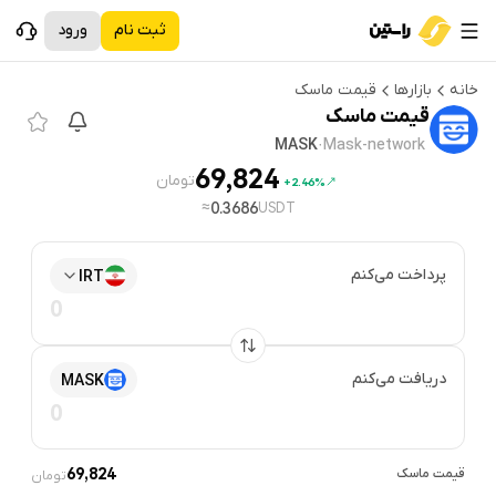
ثبت نام
ورود
خانه
بازارها
قیمت
ماسک
قیمت
ماسک
MASK
·
Mask-network
69,824
تومان
2.46%+
≈
0.3686
USDT
پرداخت می‌کنم
IRT
دریافت می‌کنم
MASK
قیمت
ماسک
69,824
تومان