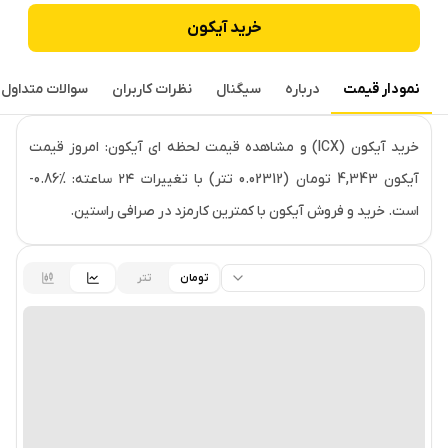
خرید
آیکون
نمودار قیمت
درباره
سیگنال
نظرات کاربران
سوالات متداول
قیمت لحظه‌ای
آیکون
خرید آیکون (ICX) و مشاهده قیمت لحظه ای آیکون: امروز قیمت
آیکون 4,343 تومان (0.02312 تتر) با تغییرات ۲۴ ساعته: ‎-0.86%
است. خرید و فروش آیکون با کمترین کارمزد در صرافی راستین.
تومان
تتر