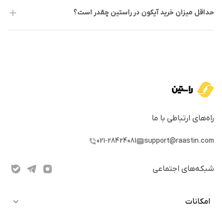
حداقل میزان خرید آیکون در راستین چقدر است؟
پلتفرم راستین به کاربران این امکان را می‌دهد که
آیکون را خریداری کرده و در اکوسیستم آن سرمایه‌گذاری
کنند. با استفاده از محیط کاربری آسان راستین، فرایند
معامله و استفاده از آیکون بسیار ساده و سریع خواهد
بود.
جمع‌بندی
آیکون یک اکوسیستم بلاکچین لایه 1 با تمرکز بر اتصال
بلاکچین‌های مختلف به یکدیگر است. ICX از مکانیزم
راه‌های ارتباطی با ما
اجماع DPoS استفاده می‌کند و رمزارزی است که عملکرد
021-28424081
support@raastin.com
شبکه آیکون توسط آن مدیریت و کنترل می‌شود. ICX
کاربردهای متنوعی دارد که شامل پرداخت هزینه‌ی
تراکنش‌ها، وجه تضمین در پلتفرم‌های DeFi و انتقال
شبکه‌های اجتماعی
دارایی بدون واسطه می‌شود.
امکانات