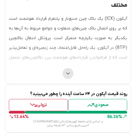
مختلف
آیکون (ICX) یک بلاک چین منبع‌باز و پلتفرم قرارداد هوشمند است
که بر روی اتصال بلاک چین‌های متفاوت و جوامع مربوط به آن‌ها به
یکدیگر به صورت یکپارچه متمرکز است. پروتکل انتقال بلاکچین
(BTP) در آیکون، یک راه‌حل قابل‌اعتماد، چند زنجیره‌ای و تعامل‌پذیر
است که از فراخواندن قراردادهای هوشمند بین بلاکچین‌های متصل
به هم پشتیبانی می‌کند. آیکون یک بستر اجرایی برای قراردادهای
هوشمند با کارایی بالا نیز ارائه می‌دهد که توسط ماشین مجازی جاوا
(JVM) پشتیبانی می‌شود. این قابلیت برای توسعه برنامه‌های
روند قیمت
آیکون
در ۲۴ ساعت آینده را چطور می‌بینید؟
(DApps) میان‌زنجیره‌ای با حداقل تأخیر در عملکرد، بسیار ایده‌آل
صعودی
نزولی
است. بلاکچین آیکون توسط اعتبارسنج‌های انتخاب‌شده از طریق
مکانیسم اجماع آن اداره می‌شود.
13.64%
86.36%
بر اساس آرای جامعه کوین‌مارکت‌کپ (CoinMarketCap)
آخرین به‌روزرسانی:
13 دقیقه پیش
تاریخچه