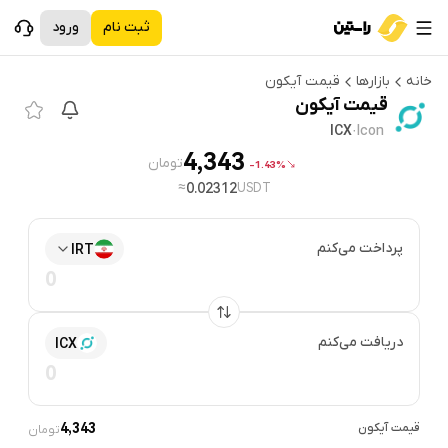
ثبت نام
ورود
خانه
بازارها
قیمت
آیکون
قیمت
آیکون
ICX
·
Icon
4,343
تومان
1.43%-
≈
0.02312
USDT
پرداخت می‌کنم
IRT
دریافت می‌کنم
ICX
قیمت
آیکون
4,343
تومان