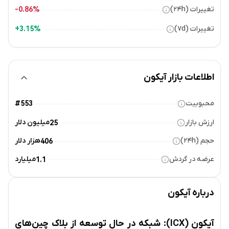
تغییرات (۲۴h)
0.86%-
تغییرات (۷d)
3.15%+
اطلاعات بازار آیکون
محبوبیت
#553
ارزش بازار
میلیون دلار
25
حجم (۲۴h)
هزار دلار
406
عرضه در گردش
میلیارد
1.1
درباره
آیکون
آیکون (ICX): شبکه در حال توسعه از بلاک چین‌های