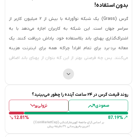
بدون استفاده!
گرس (Grass) یک شبکه نوآورانه با بیش از 2 میلیون کاربر از
سراسر جهان است. این شبکه به کاربران اجازه می‌دهد با به
اشتراک‌گذاری پهنای باند بلااستفاده خود، پاداش دریافت کنند. یک
معاله برد-برد برای تمام افراد! چراکه همه برای اینترنت هزینه
می‌کنند. پس چه فرصتی بهتر از این که بتوان از پهنای باند اضافی
خود کسب درآمد کرد. این شبکه کاربران را به ساده‌ترین شکل به
اینترنتی متصل می‌کند که هم افراد و هم شرکت‌ها از آن سود
می‌برند. با نصب اپلیکیشن دسکتاپ گرس (طبق اطلاعات وبسایت
روند قیمت
گرس
در ۲۴ ساعت آینده را چطور می‌بینید؟
گرس، نسخه موبایلی هم به زودی در دسترس قرار می‌گیرد)، کاربران
صعودی
نزولی
در عین اطمینان از حریم شخصی و امنیت دستگاه خود؛ با توکن های
GRASS پاداش می‌گیرند.
12.81%
87.19%
بر اساس آرای جامعه کوین‌مارکت‌کپ (CoinMarketCap)
آخرین به‌روزرسانی:
29 دقیقه پیش
شبکه گرس (Grass) در واقع یک رول آپ دیتای لایه2 روی شبکه