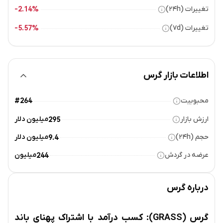
تغییرات (۲۴h)
2.14%-
تغییرات (۷d)
5.57%-
اطلاعات بازار گرس
محبوبیت
#264
ارزش بازار
میلیون دلار
295
حجم (۲۴h)
میلیون دلار
9.4
عرضه در گردش
میلیون
244
درباره
گرس
گرس (GRASS): کسب درآمد با اشتراک پهنای باند