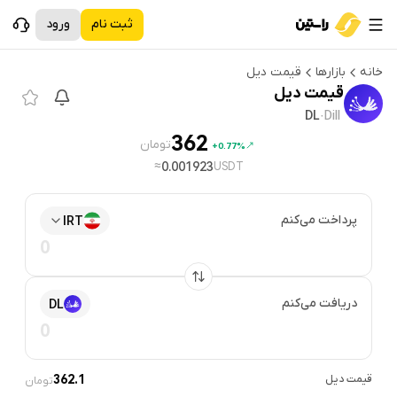
ثبت نام
ورود
خانه
بازارها
قیمت
دیل
قیمت
دیل
DL
·
Dill
362
تومان
0.77%+
≈
0.001923
USDT
پرداخت می‌کنم
IRT
دریافت می‌کنم
DL
قیمت
دیل
362.1
تومان