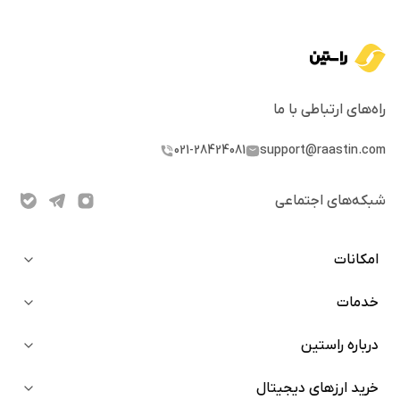
راه‌های ارتباطی با ما
021-28424081
support@raastin.com
شبکه‌های اجتماعی
امکانات
خدمات
خرید آنی
دعوت از دوستان
درباره راستین
بلاگ
استیکینگ
نینجا
خرید ارزهای دیجیتال
سوالات متداول