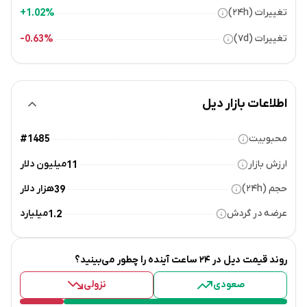
تغییرات (۲۴h)
1.02%+
تغییرات (۷d)
0.63%-
اطلاعات بازار دیل
محبوبیت
#1485
ارزش بازار
میلیون دلار
11
حجم (۲۴h)
هزار دلار
39
عرضه در گردش
میلیارد
1.2
روند قیمت
دیل
در ۲۴ ساعت آینده را چطور می‌بینید؟
صعودی
نزولی