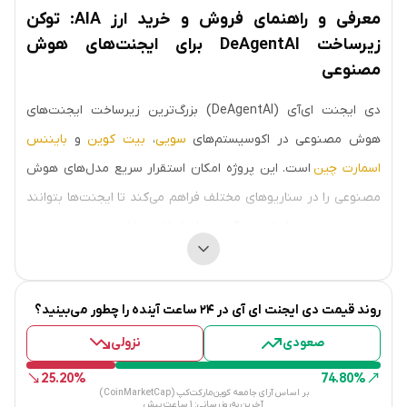
معرفی و راهنمای فروش و خرید ارز AIA: توکن
زیرساخت DeAgentAI برای ایجنت‌های هوش
مصنوعی
دی ایجنت ای‌آی (DeAgentAI) بزرگ‌ترین زیرساخت ایجنت‌های
هوش مصنوعی در اکوسیستم‌های
سویی
،
بیت کوین
و
بایننس
اسمارت چین
است. این پروژه امکان استقرار سریع مدل‌های هوش
مصنوعی را در سناریوهای مختلف فراهم می‌کند تا ایجنت‌ها بتوانند
به‌صورت خودمختار تصمیم‌گیری و اجرا داشته باشند.
ویژگی برجسته دی ایجنت AI، استفاده از مکانیزم اجماع حداقل
آنتروپی است که سه اصل کلیدی "اجماع، هویت و تداوم" را برای
روند قیمت
دی ایجنت ای آی
در ۲۴ ساعت آینده را چطور می‌بینید؟
ایجنت‌ها تضمین می‌کند. این امر، مسیر حرکت به سمت یک جامعه
صعودی
نزولی
مبتنی بر اجماع هوش مصنوعی غیرمتمرکز را تسریع می‌سازد.
25.20%
74.80%
تاریخچه و پیدایش
بر اساس آرای جامعه کوین‌مارکت‌کپ (CoinMarketCap)
آخرین به‌روزرسانی:
1 ساعت پیش