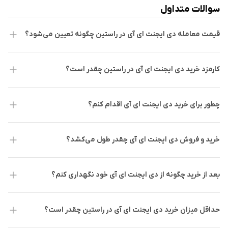
سوالات متداول
(Lobe) به‌عنوان موتور شناختی، حافظه (Memory) برای
ذخیره حالت‌ها، و ابزارها (Tools) برای دسترسی به داده‌ها و
قیمت معامله دی ایجنت ای آی در راستین چگونه تعیین می‌شود؟
اجرای اقدامات است.
بی‌طرفی تکنولوژیک:
این چهارچوب مستقل از بلاکچین خاص
کارمزد خرید دی ایجنت ای آی در راستین چقدر است؟
یا روش رمزگذاری مشخص است و می‌تواند روی شبکه‌های
مختلف از جمله SUI، BSC و بیت‌کوین پیاده‌سازی شود.
چطور برای خرید دی ایجنت ای آی اقدام کنم؟
طرز کار DeAgentAI
خرید و فروش دی ایجنت ای آی چقدر طول می‌کشد؟
ایجنت‌ها در این سیستم با انتشار مشخصات خود شامل لوب، حافظه
اولیه، ابزارها و شناسه شبکه ایجاد می‌شوند. کاربران از طریق ارسال
بعد از خرید چگونه از دی ایجنت ای آی خود نگهداری کنم؟
تراکنش‌ها یا درخواست‌ها با ایجنت‌ها تعامل می‌کنند. اجرای تعامل‌ها
توسط نودهای "اجراکننده" (Executors) انجام می‌شود که خروجی را
حداقل میزان خرید دی ایجنت ای آی در راستین چقدر است؟
تولید کرده و سپس شبکه‌ای از "تاییدکنندگان" (Committers) با