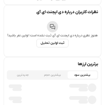
با رشد سریع مدل‌های زبانی بزرگ (LLMها) و توانایی آن‌ها در انجام
نظرات کاربران درباره
دی ایجنت ای آی
وظایف پیچیده، نیاز به چارچوبی برای اعتمادپذیری و شفافیت
تصمیمات ایجاد شد.
مسئله اصلی این بود که:
هنوز نظری درباره
دی ایجنت ای آی
ثبت نشده است؛ اولین نفر باشید!
خروجی LLMها احتمالی و غیرقطعی است.
ثبت اولین تحلیل
امکان تولید تصمیم‌های متناقض و همزمان وجود دارد.
ایجنت‌ها نیازمند حافظه‌ای قابل اعتماد برای حفظ تداوم و
برترین ارزها
سوابق تصمیم‌ها هستند.
بیشترین سود
بیشترین حجم
جدیدترین
دی ایجنت ای آی برای حل این سه چالش (اجماع، هویت و تداوم)
به‌عنوان یک چارچوب تصمیم‌گیری غیرمتمرکز (DeAgent) توسعه
یافت. این چارچوب زمینه را برای استفاده ایمن و شفاف ایجنت‌های
هوش مصنوعی در اقتصاد غیرمتمرکز، حاکمیت DAOها و حتی امور