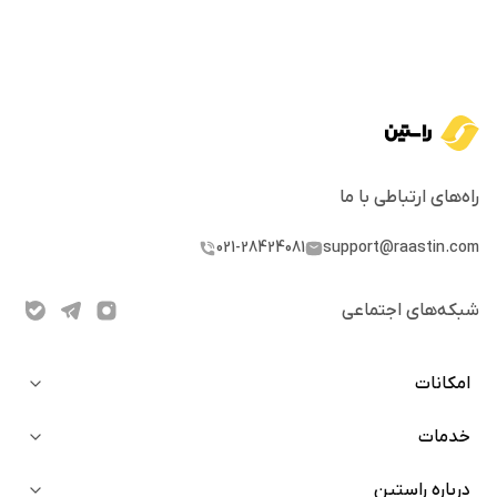
استفاده از پروتکل اجماع، نتیجه نهایی را انتخاب می‌کنند.
این فرآیند باعث می‌شود:
هر ایجنت فقط یک هویت معتبر داشته باشد.
حافظه ایجنت به‌صورت پیوسته و قابل اعتماد به‌روزرسانی
شود.
راه‌های ارتباطی با ما
نتایج تصمیم‌گیری شفاف و مورد توافق همه طرف‌ها باشد.
021-28424081
support@raastin.com
کاربردهای دی ایجنت ای‌آی
شبکه‌های اجتماعی
ترید هوشمند و خودکار:
مدل AlphaX به‌عنوان نخستین
ایجنت جامعه‌محور، توانست پیش‌بینی روند قیمت
امکانات
BTC/ETH/SUI را با دقت بیش از ۷۰٪ انجام دهد و در
خدمات
معاملات خودکار صرافی بایننس بازدهی سالانه ۴۵۵٪ برای
خرید آنی
کاربران به همراه داشته باشد. نسخه جدید AlphaX 2.0 امکان
دعوت از دوستان
درباره راستین
بلاگ