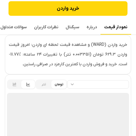
خرید
واردن
نمودار قیمت
درباره
سیگنال
نظرات کاربران
سوالات متداول
قیمت لحظه‌ای
واردن
خرید واردن (WARD) و مشاهده قیمت لحظه ای واردن: امروز قیمت
واردن 629.3 تومان (0.003351 تتر) با تغییرات ۲۴ ساعته: ‎-11.77%
است. خرید و فروش واردن با کمترین کارمزد در صرافی راستین.
تومان
تتر