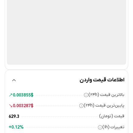
اطلاعات قیمت واردن
بالاترین قیمت (۲۴h)
0.003855
$
پایین‌ترین قیمت (۲۴h)
0.003287
$
قیمت (تومان)
629.3
تغییرات (۱h)
0.12%+