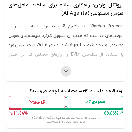
پروتکل واردن؛ راهکاری ساده برای ساخت عامل‌های
هوش مصنوعی (AI Agents)
Warden Protocol یک پلتفرم قدرتمند برای ایجاد و مدیریت
ایجنت‌های AI است که هدف آن تسهیل کارکرد سیستم‌های هوش
مصنوعی و ایجاد اقتصاد AI Agent در دنیای Web3 است. این پروژه
با استفاده از بلاک‌چین EVM و ابزارهای مختلفی که در اختیار
توسعه‌دهندگان قرار می‌دهد، به کاربرانی که به دنبال استفاده از
هوش مصنوعی در فعالیت‌های بلاک‌چینی هستند، ابزارهای لازم را
ارائه می‌دهد. با توجه به نیاز روزافزون به تعاملات هوشمند و کارآمد
روند قیمت
واردن
در ۲۴ ساعت آینده را چطور می‌بینید؟
در این فضا، Warden می‌تواند ابزاری قدرتمند برای سرمایه‌گذاران و
صعودی
توسعه‌دهندگان باشد.
نزولی
11.34%
88.66%
تاریخچه و پیدایش
بر اساس آرای جامعه کوین‌مارکت‌کپ (CoinMarketCap)
آخرین به‌روزرسانی:
20 دقیقه پیش
پروتکل واردن از ابتدای تأسیس خود در سال 2023، به دنبال حل