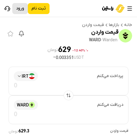
ثبت نام
ورود
خانه
بازارها
قیمت
واردن
قیمت
واردن
WARD
·
Warden
629
تومان
12.40%-
≈
0.003351
USDT
پرداخت می‌کنم
IRT
دریافت می‌کنم
WARD
قیمت
واردن
629.3
تومان