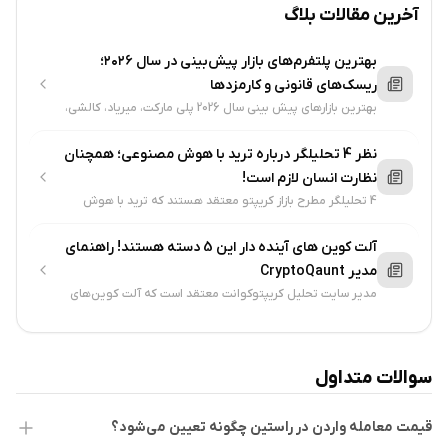
را به خود جلب کرد.
آخرین مقالات بلاگ
توسعه‌دهندگان و خالقان
بهترین پلتفرم‌های بازار پیش‌بینی در سال ۲۰۲۶؛
ریسک‌های قانونی و کارمزدها
Warden Protocol توسط تیمی از توسعه‌دهندگان با تجربه در
بهترین بازارهای پیش بینی سال 2026 پلی مارکت، میریاد، کالشی،
لیمیتلس و پردیکت ایت هستند که کارمزد کمتر و فضای بهتری
زمینه بلاک‌چین، هوش مصنوعی و Web3 ایجاد شد. این تیم با
برای پیش بینی دارند...
نظر 4 تحلیلگر درباره ترید با هوش مصنوعی؛ همچنان
هدف ایجاد یکپارچگی در سیستم‌های هوش مصنوعی و بلاک‌چین،
نظارت انسان لازم است!
تمرکز خود را بر روی ساخت یک زیرساخت غیرمتمرکز برای AI Agents
4 تحلیلگر مطرح بازاز کریپتو معتقد هستند که ترید با هوش
مصنوعی همچنان نیاز به نظارت انسان دارد و آن دسته موفق
گذاشته است. پروژه توسط Joshua Smith که تجربه زیادی در
خواهند شد که...
آلت کوین‌ های آینده دار این 5 دسته هستند! راهنمای
زمینه پروژه‌های بلاک‌چین و فناوری‌های نوین دارد، هدایت می‌شود.
مدیر CryptoQaunt
مدیر سایت تحلیل کریپتوکوانت معتقد است که آلت کوین‌های
این تیم با تمرکز بر حل مشکلات مربوط به هوش مصنوعی و
حوزه هوش مصنوعی، rwaها، استیبل کوین‌ها، دیفای و ارزهای
حوزه....
ارتباطات بلاک‌چینی، پروژه‌ای را راه‌اندازی کرد که به توسعه‌دهندگان
این امکان را می‌دهد تا AI Agents خود را بسازند و آنها را به طور
سوالات متداول
مستقیم در اکوسیستم Web3 منتشر کنند. این تیم همچنین با
قیمت معامله واردن در راستین چگونه تعیین می‌شود؟
ارائه پلتفرم‌های Warden Studio و Warden Chain امکانات لازم