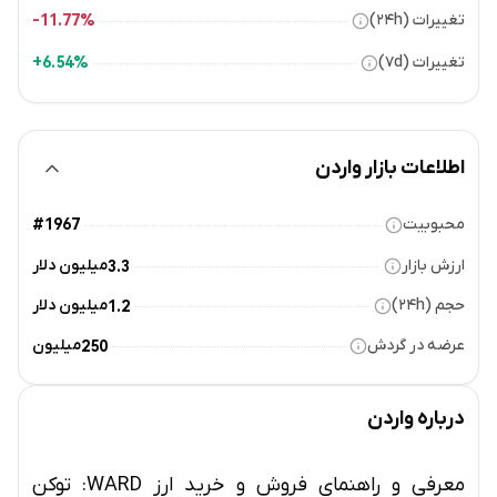
تغییرات (۲۴h)
11.77%-
تغییرات (۷d)
6.54%+
اطلاعات بازار واردن
محبوبیت
#1967
ارزش بازار
میلیون دلار
3.3
حجم (۲۴h)
میلیون دلار
1.2
عرضه در گردش
میلیون
250
درباره
واردن
معرفی و راهنمای فروش و خرید ارز WARD: توکن