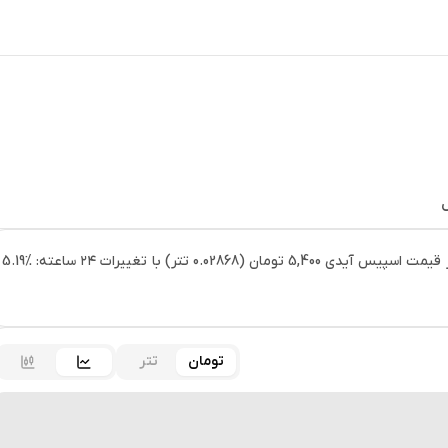
ل
خرید اسپیس آیدی (ID) و مشاهده قیمت لحظه ای اسپیس آیدی: امروز قیمت اسپیس آیدی 5,400 تومان (0.02868 تتر) با تغییرات ۲۴ ساعته: ‎5.19%
تومان
تتر