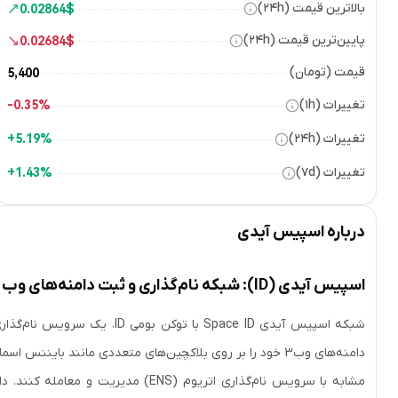
بالاترین قیمت (۲۴h)
0.02864
$
پایین‌ترین قیمت (۲۴h)
0.02684
$
قیمت (تومان)
5,400
تغییرات (۱h)
0.35%-
تغییرات (۲۴h)
5.19%+
تغییرات (۷d)
1.43%+
درباره
اسپیس آیدی
اسپیس آیدی (ID): شبکه نام‌گذاری و ثبت دامنه‌های وب 3 روی بلاکچین‌های مختلف