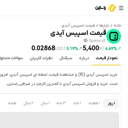
خانه
بازارها
قیمت
اسپیس آیدی
قیمت
اسپیس آیدی
ID
·
Space-id
0.02868
5,400
USDT
5.19%
IRT
4.69%
نمودار قیمت
درباره
سیگنال
نظرات کاربران
سوالات متداو
قیمت لحظه‌ای
اسپیس آیدی
است. خرید و فروش اسپیس آیدی با کمترین کارمزد در صرافی راستین.
۱ روز
۱ هفته
۱ ماه
۳ ماه
۱ سال
۲ سال
همه