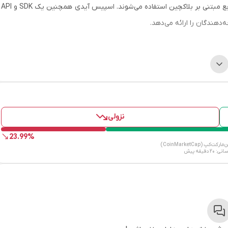
برنامه‌های غیرمتمرکز (DApps)، قراردادهای هوشمند، NFTها و سایر منابع مبتنی بر بلاکچین استفاده می‌شوند. اسپیس آیدی همچنین یک SDK و API
اسپیس آیدی در مارس 2023 روی پلتفرم Binance Launchpad راه‌اندازی شد و ID توکن حکمرانی Governance Token شبکه معرفی شد. این پروژه
‌مندان به وب3 تأسیس شد که هدفشان ایجاد یک شبکه نام‌گذاری جهانی با پشتیبانی از فناوری بلاکچین غیرمتمرکز
بود. این پروژه از حمایت قوی سرمایه‌گذاران و شرکای معتبر در صنعت بلاکچین برخوردار است و موفق به جذب 10 میلیون دلار سرمایه در دو مرحله
نزولی
23.99%
پ (CoinMarketCap)
رسانی:
20 دقیقه پیش
اسپیس آیدی روی معماری ماژولار و مقیاس‌پذیر ساخته شده و سه بخش اصلی دارد: پروتکل اسپیس آیدی، پلتفرم اسپیس آیدی و DAO اسپیس
مجموعه‌ای از قراردادهای هوشمند که امکانات اصلی ثبت، حل و فصل، مدیریت و حاکمیت دامنه‌های وب3 را فراهم
می‌کند. این پروتکل از دامنه‌های سطح بالای متعدد (TLD) مانند .eth، .bnb و .arb پشتیبانی می‌کند و همچنین قابلیت تعامل بین زنجیره‌ای را