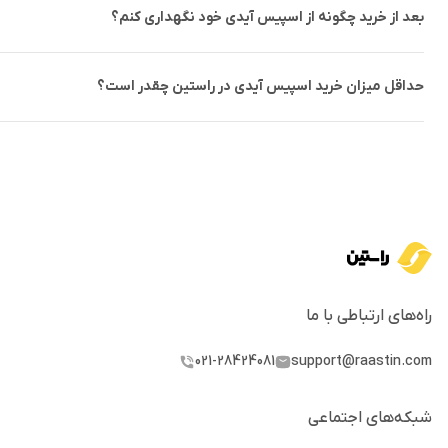
بعد از خرید چگونه از اسپیس آیدی خود نگهداری کنم؟
قیمت ارز ID
حداقل میزان خرید اسپیس آیدی در راستین چقدر است؟
قیمت تمام رمزارزها در صرافی راستین به صورت لحظه‌ای نمایش داده می
سنتی، دو فاکتور مهم
عرضه و تقاضا
است. وقتی تقاضا برای یک دارایی ب
پارامترهای دیگری مانند رویدادهای جهانی مهم، انجام معاملات بزرگ ت
داده‌های مهم نرخ بهره، تورم و اشتغال ایالات متحده و غیره؛ نیز تاثیر ز
خرید و فروش اسپیس آیدی (ID)
برای خرید 
راه‌های ارتباطی با ما
هم واریز ریالی و رمزارزی در راستین بدون کارمزد هستند.
021-28424081
support@raastin.com
جمع‌بندی
شبکه‌های اجتماعی
اسپیس آیدی Space ID یک س