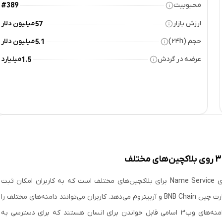
محبوبیت
#389
ارزش بازار
میلیون دلار
57
حجم (۲۴h)
میلیون دلار
5.1
عرضه در گردش
میلیارد
1.5
شبکه اسپیس آیدی Space ID با توکن بومی ID، یک سرویس نام‌گذاری Name Service برای بلاکچین‌های مختلف است که به کاربران امکان ثبت
دامنه‌های وب3 خود را بر روی بلاکچین‌های متعددی مانند بایننس اسمارت چین BNB Chain و آربیتروم می‌دهد. کاربران می‌توانند دامنه‌های مختلف را
مشابه با سرویس نام‌گذاری اتریوم (ENS) مدیریت و معامله کنند. دامنه‌های وب3 اسامی قابل خواندن برای انسان هستند که برای دسترسی به