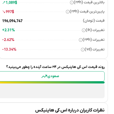
بالاترین قیمت (۲۴h)
1,089
$
پایین‌ترین قیمت (۲۴h)
997
$
قیمت (تومان)
196,094,747
تغییرات (۱h)
2.31%+
تغییرات (۲۴h)
2.62%-
تغییرات (۷d)
13.34%-
روند قیمت
اس کی هاینیکس
در ۲۴ ساعت آینده را چطور می‌بینید؟
صعودی
نظرات کاربران درباره
اس کی هاینیکس