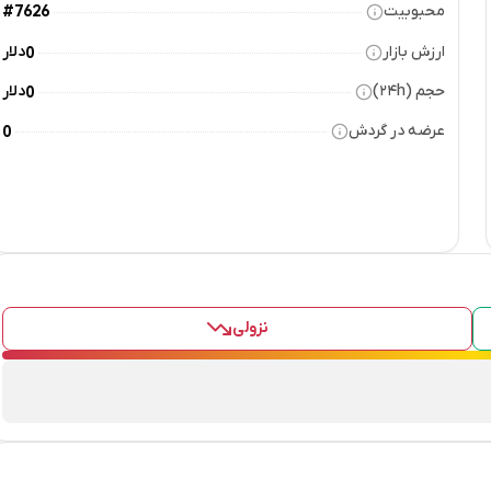
محبوبیت
#7626
ارزش بازار
دلار
0
حجم (۲۴h)
دلار
0
عرضه در گردش
0
نزولی