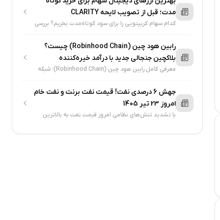
بهترین ارزهای دیجیتال سهام برای خرید کوتاه
مدت؛ قبل از تصویب لایحه CLARITY
کدام سهام کریپتویی را برای سود کوتاه‌مدت بخریم؟ بررسی
وضعیت سهام کوین‌بیس، سیرکل و استراتژی پیش از لایحه
جدید آمریکا + جدول مقایسه
رابین هود چین (Robinhood Chain) چیست؟
بلاکچین جنجالی جدید با درآمد خیره‌کننده
معرفی کامل رابین هود چین (Robinhood Chain)؛ شبکه
لایه ۲ اتریوم صرافی رابین‌هود با درآمد ۸۰۰ هزار دلاری،
معامله ۲۴ساعته سهام و طوفان میم‌کوین‌ها
جهش 6 درصدی نفت! قیمت نفت برنت و نفت خام
امروز 23 تیر 1405
با تشدید تنش‌های نظامی امروز قیمت نفت به بالاترین
سطح یک ماه اخیر خود رسید. نفت برنت و نفت خام آمریکا
جهش 6 درصدی داشتند و تحلیل تکنیکال...