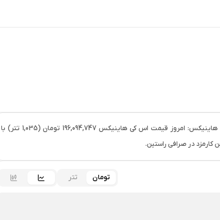
خرید اس کی هاینیکس (SKHYNIX) و مشاهده قیمت لحظه ای اس کی هاینیکس: امروز قیمت اس کی هاینیکس 196,094,747 تومان (1,035 تتر) با
تومان
تتر