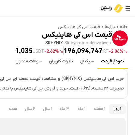
خانه
بازارها
قیمت
اس کی هاینیکس
قیمت
اس کی هاینیکس
SKHYNIX
·
Sk-hynix-inc-derivatives
1,035
196,094,747
USDT
2.62%-
IRT
2.06%-
نمودار قیمت
سیگنال
نظرات کاربران
سوالات متداول
قیمت لحظه‌ای
اس کی هاینیکس
تغییرات ۲۴ ساعته: ‎-2.62% است. خرید و فروش اس کی هاینیکس با کمترین کارمزد در صرافی راستین.
۱ روز
۱ هفته
۱ ماه
۳ ماه
۱ سال
۲ سال
همه