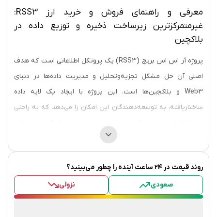
معرفی و راهنمای فروش و خرید ارز RSS3:
غیرمتمرکزترین زیرساخت ذخیره و توزیع داده در
بلاکچین
پروژه آر اس اس بریج (RSS3) یک پروتکل اطلاعاتی است که هدف
اصلی آن حل مشکل تجزیه‌وتحلیل و مدیریت داده‌ها در دنیای
Web3 و بلاکچین‌ها است. این پروژه با ایجاد یک لایه داده
ساختاریافته، به توسعه‌دهندگان این امکان را می‌دهد که به راحتی
به اطلاعات غیرمتمرکز و به‌روز دسترسی پیدا کنند. برخلاف
پروتکل‌های متمرکز نظیر APIهای گوگل و توییتر، آر اس اس بریج از
دسترسی بدون نیاز به مجوز و مقاوم در برابر سانسور برخوردار است.
روند قیمت
در ۲۴ ساعت آینده را چطور می‌بینید؟
به عبارت ساده‌تر، این پروژه به دنبال ارائه سیستمی برای
صعودی
نزولی
ذخیره‌سازی و توزیع اطلاعات است که از کنترل نهادهای متمرکز خارج
است و به‌صورت غیرمتمرکز و مستقل عمل می‌کند.