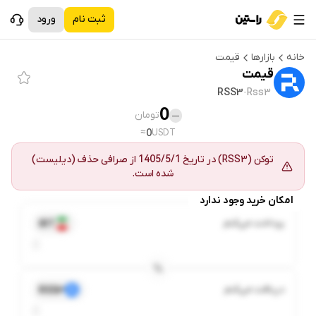
ثبت نام
ورود
خانه
بازارها
قیمت
قیمت
RSS3
·
Rss3
0
تومان
—
≈
0
USDT
توکن
(
RSS3
) در تاریخ
1405/5/1
از
صرافی حذف (دیلیست)
شده است.
امکان خرید وجود ندارد
پرداخت می‌کنم
IRT
دریافت می‌کنم
RSS3