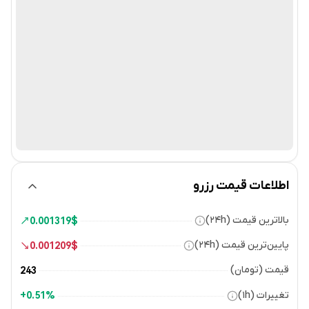
اطلاعات قیمت رزرو
بالاترین قیمت (۲۴h)
0.001319
$
پایین‌ترین قیمت (۲۴h)
0.001209
$
قیمت (تومان)
243
تغییرات (۱h)
0.51%+