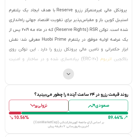
پروتکل مالی غیرمتمرکز رزرو Reserve با هدف ایجاد یک پلتفرم
استیبل کوین باز و مقیاس‌پذیر برای تقویت اقتصاد جهانی راه‌اندازی
شده است. توکن Reserve Rights) RSR) که در ماه مه 2019 پس از
یک عرضه اولیه موفق در پلتفرم Huobi Prime معرفی شد؛ نقش
ابزار حکمرانی و تامین مالی پروتکل رزرو را دارد . این توکن روی
بلاکچین
اتریوم
(ERC-20) پیاده‌سازی شده و در ساختار و امنیت
شبکه رزرو نقش کلیدی ایفا می‌کند. استیبل کوین این شبکه با نماد
RSV ، همانند
تتر
همیشه ارزشی معادل 1 دلار آمریکا دارد.
تاریخچه و پیدایش
روند قیمت
رزرو
در ۲۴ ساعت آینده را چطور می‌بینید؟
صعودی
نزولی
پروتکل رزرو توسط نوین فریمن Nevin Freeman و مت الدر Matt
Elder در سال 2019 تاسیس شد. نوین فریمن مدیر عامل رزرو و یک
10.56%
89.44%
بر اساس آرای جامعه کوین‌مارکت‌کپ (CoinMarketCap)
کارآفرین با تجربه است. هدف اصلی فریمن حل مشکلات هماهنگی
آخرین به‌روزرسانی:
7 دقیقه پیش
بشریت برای دستیابی به پتانسیل‌های کامل است. مت الدر هم مدیر