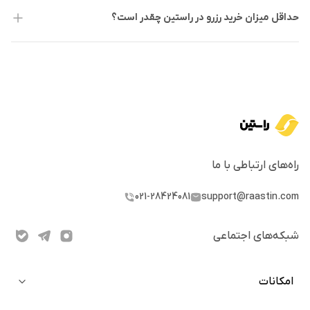
تامین مازاد وثیقه برای استیبل کوین‌های رزرو (RTokens) از طریق
حداقل میزان خرید رزرو در راستین چقدر است؟
استیکینگ و دومین کاربرد آن نقش حکمرانی برای پیشنهاد و
رای‌دهی به تغییرات در تنظیمات این استیبل کوین‌ها می‌باشد.
RSR برای دارندگان استیبل کوین‌های رزرو، مثل یک سپر امنیتی
عمل می‌کند. یعنی در صورتی که یکی از توکن‌های وثیقه‌ای دچار
مشکل شود، این توکن از دارایی‌های کاربران محافظت می‌کند.
دارندگان RSR می‌توانند این توکن‌ها را روی یک یا چندین استیبل
راه‌های ارتباطی با ما
کوین رزرو استیک کنند و در ازای ارائه این سرمایه اولیه، بخشی از
021-28424081
support@raastin.com
درآمد تولید شده توسط RTokenهایی که روی آنها استیک کرده‌اند،
دریافت کنند.
شبکه‌های اجتماعی
فناوری و ویژگی‌ها
امکانات
پشتیبانی توسط سبدی از ارزهای دیجیتال:
استیبل کوین‌های پروتکل رزرو با سبدی از ارزهای دیجیتال