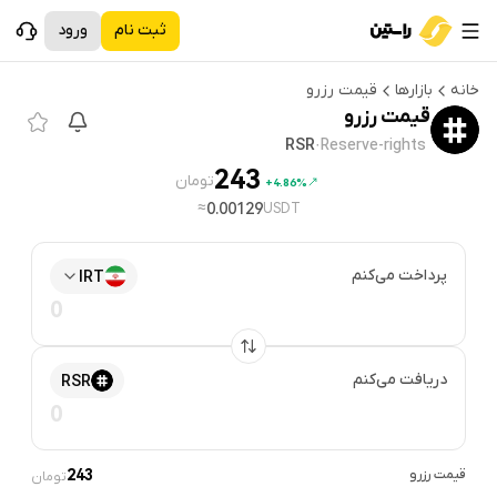
ثبت نام
ورود
خانه
بازارها
قیمت
رزرو
قیمت
رزرو
RSR
·
Reserve-rights
243
تومان
4.86%+
≈
0.00129
USDT
پرداخت می‌کنم
IRT
دریافت می‌کنم
RSR
قیمت
رزرو
243
تومان