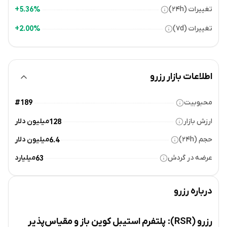
تغییرات (۲۴h)
5.36%+
تغییرات (۷d)
2.00%+
اطلاعات بازار رزرو
محبوبیت
#189
ارزش بازار
میلیون دلار
128
حجم (۲۴h)
میلیون دلار
6.4
عرضه در گردش
میلیارد
63
درباره
رزرو
رزرو (RSR): پلتفرم استیبل کوین باز و مقیاس‌پذیر