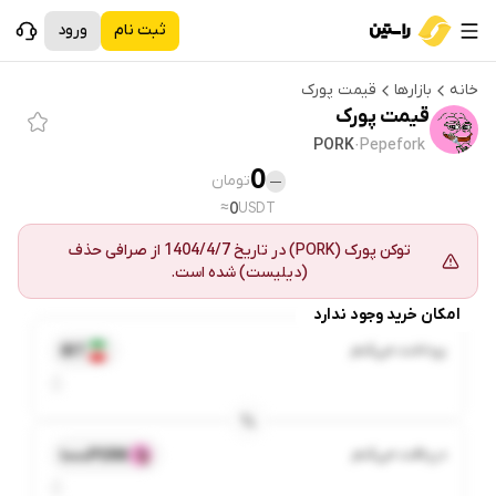
ثبت نام
ورود
خانه
بازارها
قیمت
پورک
قیمت
پورک
PORK
·
Pepefork
0
تومان
—
≈
0
USDT
توکن
پورک
(
PORK
) در تاریخ
1404/4/7
از
صرافی حذف
(دیلیست) شده است.
امکان خرید وجود ندارد
پرداخت می‌کنم
IRT
دریافت می‌کنم
1000PORK