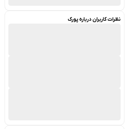
اسم جرمی کاهن Jeremy Cahen (با نام مستعار
Pauly0x
در X)
ایجاد شد. توسعه پپه و ایجاد فورکی از این میم کوین معروف، با
نظرات کاربران درباره
پورک
استفاده از بلاکچین اتریوم انجام شد.
فناوری و ویژگی‌های PORK
رشد سریع پورک
پپه فورک (PORK) تنها 48 ساعت بعد از عرضه اولیه خود تقریبا
500 درصد افزایش قیمت را تجربه کرد. ارزش بازار پپه فورک پس از
راه‌اندازی، فراتر از بیبی دوج‌کوین رفت و در اوج خود به بیش از 200
میلیون دلار رسید.
خرید و استفاده توکن PORK
برای خرید، نگهداری و معامله میم کوین پورک و بیش از 400 ارز
دیجیتال دیگر، می‌توانید در صرافی امن راستین ثبت نام کنید. طی