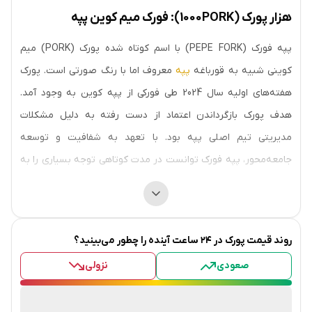
هزار پورک (1000PORK): فورک میم کوین پپه
پپه فورک (PEPE FORK) با اسم کوتاه شده پورک (PORK) میم
کوینی شبیه به قورباغه
پپه
معروف اما با رنگ صورتی است. پورک
هفته‌های اولیه سال 2024 طی فورکی از پپه کوین به وجود آمد.
هدف پورک بازگرداندن اعتماد از دست رفته به دلیل مشکلات
مدیریتی تیم اصلی پپه بود. با تعهد به شفافیت و توسعه
جامعه‌محور، پپه فورک توانست در مدت کوتاهی توجه بسیاری را به
خود جلب کند. این میم کوین در ابتدا در یونی‌سواپ به همراه اتر
(WETH) عرضه شد. در حال حاضر PORK در بسیاری از صرافی‌های
دیگر نیز قابل معامله است.
روند قیمت
پورک
در ۲۴ ساعت آینده را چطور می‌بینید؟
تاریخچه و پیدایش
صعودی
نزولی
پپه فورک (PORK) ژانویه 2024 توسط توسعه‌دهنده معروفی به