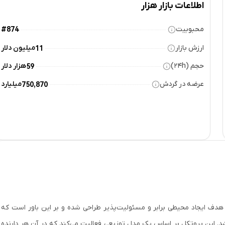
اطلاعات بازار هزار
محبوبیت
#874
ارزش بازار
میلیون دلار
11
حجم (۲۴h)
هزار دلار
59
عرضه در گردش
میلیارد
750,870
غیرمتمرکز است که با هدف ایجاد محیطی برابر و مسئولیت‌پذیر طراحی شده و بر این باور است که
شد. این پروتکل بر اساس یک مدل توزیعی فعالیت می‌کند که در آن هر دارنده