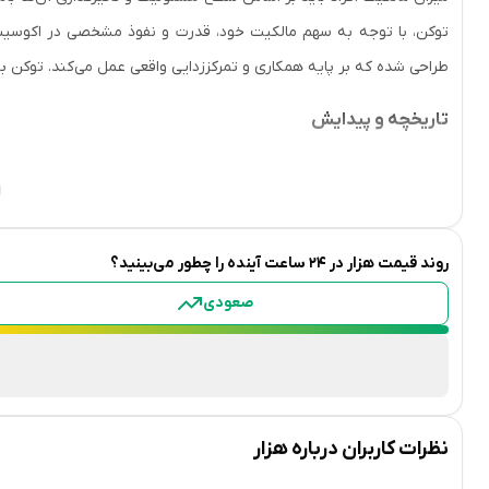
توکن، با توجه به سهم مالکیت خود، قدرت و نفوذ مشخصی در اکوسیست
طراحی شده که بر پایه همکاری و تمرکززدایی واقعی عمل می‌کند. توکن بومی این شبکه با نماد AK
تاریخچه و پیدایش
بودند. فاز اول اوزاکا با هدف ایجاد جامعه‌ای توزیعی و همکاری اعضا ب
جهت رشد و توسعه پروتکل می‌کند و اولین قدم‌های ایجاد یک جامعه غیرمت
روند قیمت
هزار
در ۲۴ ساعت آینده را چطور می‌بینید؟
اهداف و ویژگی‌های کلیدی
صعودی
تقویت تمرکززدایی:
اوزاکا پروتکل با تکیه بر حاکمیت جامعه‌محور
مالکیت، نقشی در مدیریت اکوسیستم اعطا کند.
مسئولیت و نفوذ متناسب با مالکیت:
این پروتکل از مدل مشارکت
نظرات کاربران درباره
هزار
باشد، مسئولیت و قدرت آن‌ها نیز در تصمیم‌گیری‌های اکوسیستم ا
پاداش برای همکاری و توسعه:
هدف اوزاکا پروتکل ایجاد محی