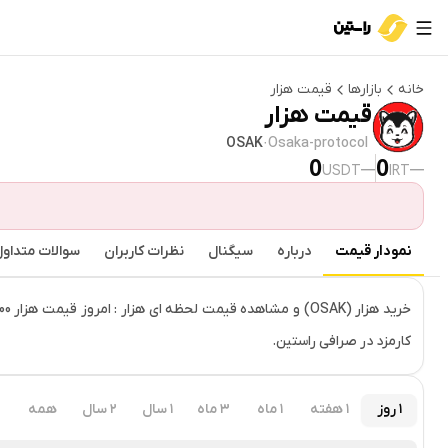
خانه
بازارها
قیمت
هزار
قیمت
هزار
OSAK
·
Osaka-protocol
0
0
—
—
USDT
IRT
نمودار قیمت
درباره
سیگنال
نظرات کاربران
سوالات متداو
قیمت لحظه‌ای
هزار
کارمزد در صرافی راستین.
۱ روز
۱ هفته
۱ ماه
۳ ماه
۱ سال
۲ سال
همه