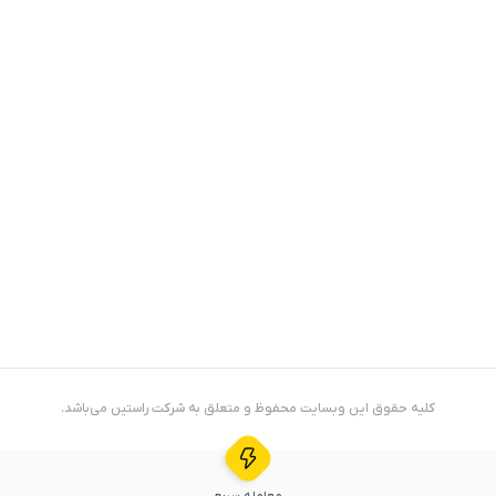
هم مالکیت، در مدیریت اکوسیستم دخیل کرده و تلاش می‌کند تا تمرکززدایی واقعی را ترویج دهد.
اوزاکا فعالیت خود را با یک ایردراپ برای افرادی که پیش از رشد، توکن‌های SHIB خود را فروخته بودند آغاز کرد و ۳۰ درصد از عرضه کل را به این افراد
ی مبتنی بر مسئولیت‌پذیری، به ایجاد یک اکوسیستم پویا و مشارکت‌محور
تشویق می‌کند.
کلیه حقوق این وبسایت محفوظ و متعلق به شرکت
راستین
می‌باشد.