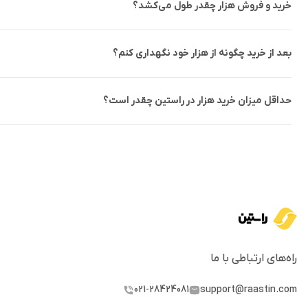
خرید و فروش هزار چقدر طول می‌کشد؟
نمایید.
فروش ارز OSAK در صرافی راستین
بعد از خرید چگونه از هزار خود نگهداری کنم؟
حداقل میزان خرید هزار در راستین چقدر است؟
باید آن‌ها را به کیف پول داخلی خود در صرافی راستین انتقال دهید. س
بازار، به ریال تبدیل کنید.
در صورتی که توکن‌های OSAK در کیف پول داخلی صرا
از فروش، مبلغ ریالی به کیف پول ریالی شما در صرافی واریز می‌شود و می
پول خود نگه دارید.
صرافی راستین امکان خرید و فروش OSAK را
خارجی، فقط هزینه‌های مرتبط با شبکه بلاکچین و سیستم بانکی اعمال می
راه‌های ارتباطی با ما
جمع بندی
021-28424081
support@raastin.com
اوزاکا پروتکل (Osaka Protocol) یک پروژه مالی 