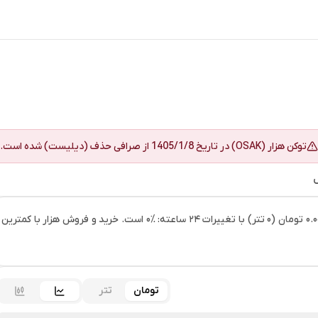
توکن
هزار
(
OSAK
) در تاریخ
1405/1/8
از
صرافی حذف (دیلیست) شده است.
ل
خرید هزار (OSAK) و مشاهده قیمت لحظه ای هزار : امروز قیمت هزار 0.000 تومان (0 تتر) با تغییرات ۲۴ ساعته: ‎0% است. خرید و فروش هزار با کمترین
تومان
تتر