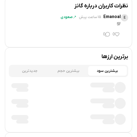
نظرات کاربران درباره
گانز
برخلاف بسیاری از بازی‌های GameFi، کاربران GUNZ می‌توانند
Emanoal
·
15 ساعت پیش
صعودی
E
تصمیم بگیرند که آیا می‌خواهند آیتم‌های خود را به NFT تبدیل
💯
کنند یا نه. این انتخاب‌پذیری باعث شده تا بازی OTG مورد استقبال
0
0
کاربرانی قرار گیرد که فقط به دنبال تجربه‌ی بازی هستند، بدون
درگیر شدن با مباحث فنی و پیچیده وب ۳.
برترین ارزها
پلتفرم GUNZ با تمرکز بر قابلیت مالکیت واقعی آیتم‌های درون بازی،
بیشترین سود
بیشترین حجم
جدیدترین
به بازیکنان اجازه می‌دهد بدون اجبار به استفاده از فناوری بلاک‌چین،
از بازی‌ها لذت ببرند. راه‌اندازی رسمی آن در لانچ پول بایننس هم
توجه بسیاری را در جامعه GameFi به خود جلب کرد.
معرفی بازی Off The Grid (OTG)
Off The Grid یک بازی بتل رویال نسل جدید با المان‌های PvP و
PvE است که در فضایی سایبرپانکی به نام Teardrop Island روایت