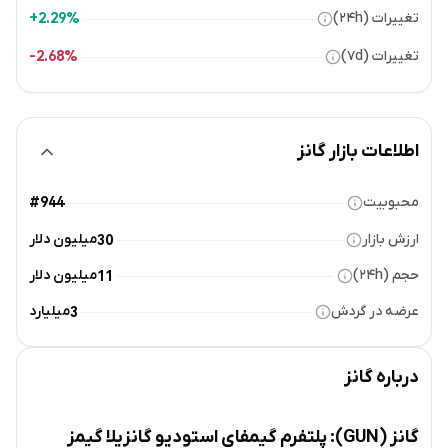
تغییرات (۲۴h)
2.29%+
تغییرات (۷d)
2.68%-
اطلاعات بازار گانز
محبوبیت
#944
ارزش بازار
میلیون دلار
30
حجم (۲۴h)
میلیون دلار
11
عرضه در گردش
میلیارد
3
درباره
گانز
گانز (GUN): پلتفرم گیمفای استودیو گانزیلا گیمز