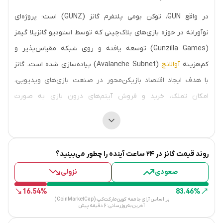
در واقع GUN، توکن بومی پلتفرم گانز (GUNZ) است؛ پروژه‌ای
نوآورانه در حوزه بازی‌های بلاک‌چینی که توسط استودیو گانزیلا گیمز
(Gunzilla Games) توسعه یافته و روی شبکه مقیاس‌پذیر و
کم‌هزینه
آوالانچ
(Avalanche Subnet) پیاده‌سازی شده است. گانز
با هدف ایجاد اقتصاد بازیکن‌محور در صنعت بازی‌های ویدیویی،
امکان تملک، خرید و فروش آیتم‌های درون بازی به صورت
توکن‌های NFT را فراهم کرده و گامی مؤثر به سوی تلفیق بازی‌های
AAA با فناوری وب 3 برداشته است.
تاریخچه و ساختار پروژه
روند قیمت
گانز
در ۲۴ ساعت آینده را چطور می‌بینید؟
صعودی
نزولی
پلتفرم GUNZ توسط استودیو Gunzilla Games طراحی شده و اولین
بازی بزرگ آن، Off The Grid (OTG)، یک بازی AAA رایگان و با
16.54%
83.46%
بر اساس آرای جامعه کوین‌مارکت‌کپ (CoinMarketCap)
گرافیک بالا است که روی شبکه آوالانچ (Avalanche Subnet)
آخرین به‌روزرسانی:
6 دقیقه پیش
پیاده‌سازی شده است.