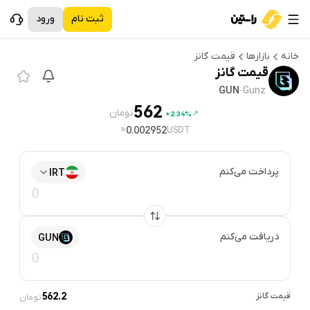
ثبت نام
ورود
خانه
بازارها
قیمت
گانز
قیمت
گانز
GUN
·
Gunz
562
تومان
2.34%+
≈
0.002952
USDT
پرداخت می‌کنم
IRT
دریافت می‌کنم
GUN
قیمت
گانز
562.2
تومان