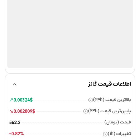
اطلاعات قیمت گانز
بالاترین قیمت (۲۴h)
0.00324
$
پایین‌ترین قیمت (۲۴h)
0.002809
$
قیمت (تومان)
562.2
تغییرات (۱h)
0.82%-