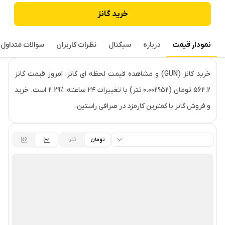
خرید
گانز
نمودار قیمت
درباره
سیگنال
نظرات کاربران
سوالات متداول
قیمت لحظه‌ای
گانز
خرید گانز (GUN) و مشاهده قیمت لحظه ای گانز: امروز قیمت گانز
562.2 تومان (0.002952 تتر) با تغییرات ۲۴ ساعته: ‎2.29% است. خرید
و فروش گانز با کمترین کارمزد در صرافی راستین.
تومان
تتر