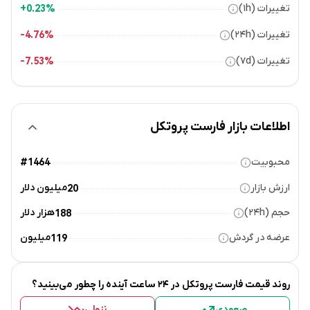
تغییرات (۱h)
0.23%+
تغییرات (۲۴h)
4.76%-
تغییرات (۷d)
7.53%-
اطلاعات بازار فارست پروتکل
محبوبیت
#1464
ارزش بازار
میلیون دلار
20
حجم (۲۴h)
هزار دلار
188
عرضه در گردش
میلیون
119
روند قیمت
فارست پروتکل
در ۲۴ ساعت آینده را چطور می‌بینید؟
صعودی
نزولی