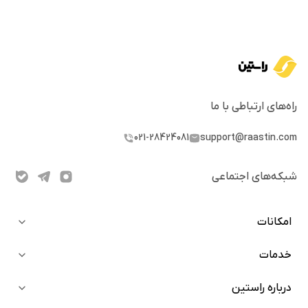
راه‌های ارتباطی با ما
021-28424081
support@raastin.com
شبکه‌های اجتماعی
امکانات
خدمات
خرید آنی
دعوت از دوستان
درباره راستین
بلاگ