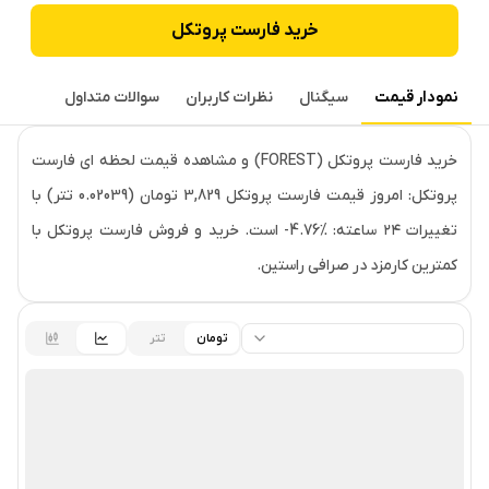
خرید
فارست پروتکل
نمودار قیمت
سیگنال
نظرات کاربران
سوالات متداول
قیمت لحظه‌ای
فارست پروتکل
خرید فارست پروتکل (FOREST) و مشاهده قیمت لحظه ای فارست
پروتکل: امروز قیمت فارست پروتکل 3,829 تومان (0.02039 تتر) با
تغییرات ۲۴ ساعته: ‎-4.76% است. خرید و فروش فارست پروتکل با
کمترین کارمزد در صرافی راستین.
تومان
تتر