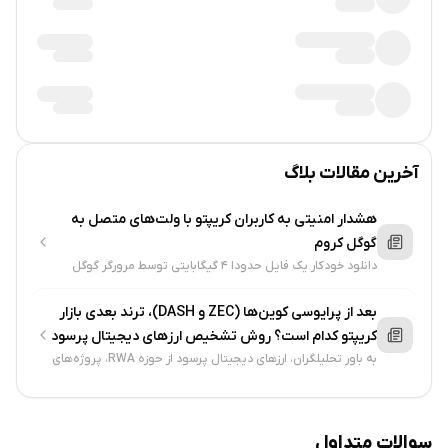
آخرین مقالات بلاگ
هشدار امنیتی به کاربران کریپتو با ولت‌های متصل به
گوگل کروم
دانلود خودکار یک فایل حدودا ۴ گیگابایتی توسط مرورگر گوگل
کروم کاربران بازار رمزارزها را نگران کرده. این فایل مربوط به مدل AI
جمینای...
بعد از پرایوسی کوین‌ها (ZEC و DASH)، ترند بعدی بازار
کریپتو کدام است؟ روش تشخیص ارزهای دیجیتال پرسود
به باور تحلیلگران، ارزهای دیجیتال پرسود از حوزه RWA، پروژه‌های
AI، دپین و دیفای با بازده پایدار و شفاف و البته کاربرد واقعی
خواهند بود....
سوالات متداول