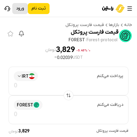
ثبت نام
ورود
خانه
بازارها
قیمت
فارست پروتکل
قیمت
فارست پروتکل
FOREST
·
Forest-protocol
3,829
تومان
5.45%-
≈
0.02039
USDT
پرداخت می‌کنم
IRT
دریافت می‌کنم
FOREST
قیمت
فارست پروتکل
3,829
تومان