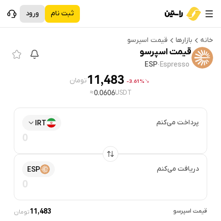
ثبت نام
ورود
خانه
بازارها
قیمت
اسپرسو
قیمت
اسپرسو
ESP
·
Espresso
11,483
تومان
3.61%-
≈
0.0606
USDT
پرداخت می‌کنم
IRT
دریافت می‌کنم
ESP
قیمت
اسپرسو
11,483
تومان