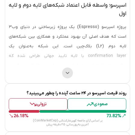
اسپرسو؛ واسطه قابل اعتماد شبکه‌های لایه دوم و لایه
اول
پروژه اسپرسو (Espresso) یک پروژه زیرساختی در دنیای وب۳
است که هدف اصلی آن بهبود عملکرد و همکاری بین شبکه‌های
لایه دوم (L2) بلاک‌چین است. این شبکه به‌عنوان یک
confirmation layer یا لایه تایید جهانی طراحی شده که
تراکنش‌های لایه‌های دوم را با سرعت و امنیت بالا تایید می‌کند و
داده‌های تراکنش را در یک منبع قابل اعتماد به اشتراک می‌گذارد. در
واقع، اسپرسو قصد دارد پل ارتباطی قابل‌اعتماد و سریع بین
روند قیمت
اسپرسو
در ۲۴ ساعت آینده را چطور می‌بینید؟
رول‌آپ‌ها و شبکه‌های بلاک‌چین فراهم کند، بدون اینکه به
صعودی
نزولی
شبکه‌های سنتی وابسته باشد و از طریق الگوریتم‌های پیشرفته
مانند BFT برای اجماع استفاده می‌کند.
26.18%
73.82%
بر اساس آرای جامعه کوین‌مارکت‌کپ (CoinMarketCap)
آخرین به‌روزرسانی:
25 دقیقه پیش
اسپرسو یک لایه‌ای برای نهایی‌سازی وضعیت تراکنش‌ها و هماهنگ