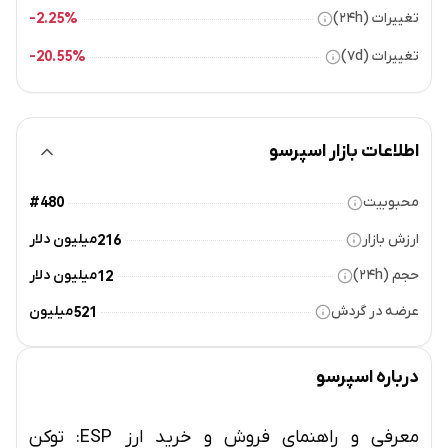
تغییرات (۲۴h)
2.25%-
تغییرات (۷d)
20.55%-
اطلاعات بازار اسپرسو
محبوبیت
#480
ارزش بازار
میلیون دلار
216
حجم (۲۴h)
میلیون دلار
12
عرضه در گردش
میلیون
521
درباره
اسپرسو
معرفی و راهنمای فروش و خرید ارز ESP: توکن