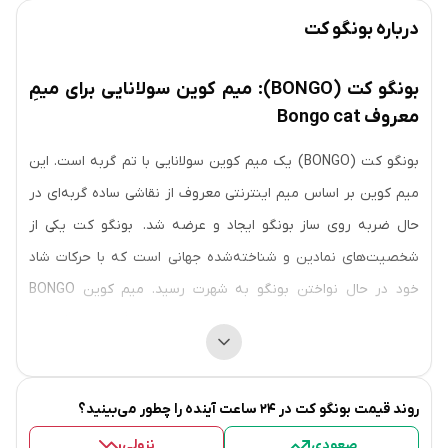
درباره
بونگو کت
بونگو کت (BONGO): میم کوین سولانایی برای میمِ
معروف Bongo cat
بونگو کت (BONGO) یک میم کوین سولانایی با تم گربه است. این
میم کوین بر اساس میم اینترنتی معروف از نقاشی ساده گربه‌ای در
حال ضربه روی ساز بونگو ایجاد و عرضه شد. بونگو کت یکی از
شخصیت‌های نمادین و شناخته‌شده جهانی است که با حرکات شاد
خود در حال نواختن بونگو به شهرت رسید. میم کوین BONGO
توسط جامعه ساخته و هدایت می‌شود و برای طرفداران بونگو کت
در سراسر جهان ایجاد شده است.
این پروژه با هدف جمع‌آوری طرفداران و حمایت‌کنندگان در سراسر
روند قیمت
بونگو کت
در ۲۴ ساعت آینده را چطور می‌بینید؟
دنیا که علاقه‌مند به میم‌ها و پروژه‌های مبتنی بر جامعه هستند،
صعودی
نزولی