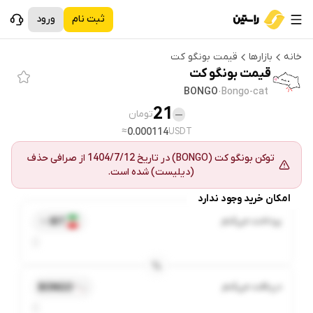
ثبت نام
ورود
خانه
بازارها
قیمت
بونگو کت
قیمت
بونگو کت
BONGO
·
Bongo-cat
21
تومان
—
≈
0.000114
USDT
توکن
بونگو کت
(
BONGO
) در تاریخ
1404/7/12
از
صرافی حذف
(دیلیست) شده است.
امکان خرید وجود ندارد
پرداخت می‌کنم
IRT
دریافت می‌کنم
BONGO