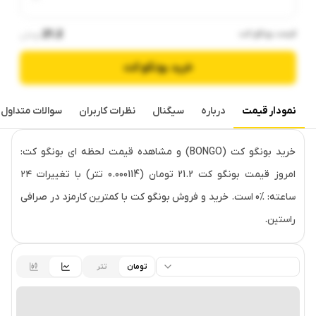
قیمت
بونگو کت
21.2
تومان
خرید
بونگو کت
نمودار قیمت
درباره
سیگنال
نظرات کاربران
سوالات متداول
قیمت لحظه‌ای
بونگو کت
خرید بونگو کت (BONGO) و مشاهده قیمت لحظه ای بونگو کت:
امروز قیمت بونگو کت 21.2 تومان (0.000114 تتر) با تغییرات ۲۴
ساعته: ‎0% است. خرید و فروش بونگو کت با کمترین کارمزد در صرافی
راستین.
تومان
تتر