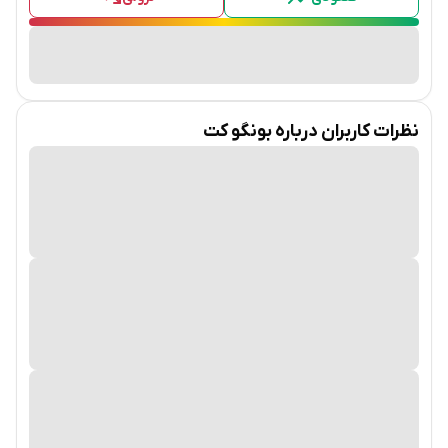
شروع به کار کرده است. در مقابل بسیاری از توکن‌ها، BONGO هیچ
پیش‌فروشی، توکن تیمی یا کنترل متمرکزی ندارد، که این ویژگی آن
را به پروژه‌ای کاملا باز و شفاف تبدیل کرده است که برای مردم و از
مردم است. با BONGO، لذت و ریتم بونگو هیچ‌گاه متوقف نمی‌شود و
نظرات کاربران درباره
بونگو کت
همه را دعوت می‌کند تا در یک فضای شاد و فراگیر به این
ضرب‌آهنگ بپیوندند.
تاریخچه و پیدایش
بونگو کت به انیمیشنی اشاره دارد که در آن یک گربه در حال نواختن
ساز ضربی بونگو است. این انیمیشن در ویدیوهای مختلف به‌صورت
ریمیکس‌هایی ویرایش شده با آهنگ‌های مختلف ساخته شده است.
پس ترند شدن ویدیوی اصلی، افراد نسخه‌های مختلفی از آن
ساختند که در آن گربه یا سازهای دیگری می‌نوازد یا حتی یک گربه با
بازوهای عضلانی روی میز ضرب می‌زند.