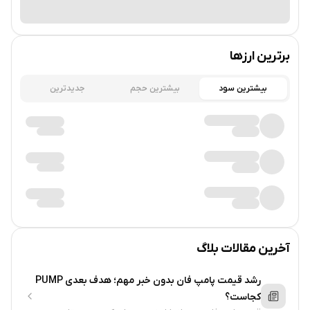
در تاریخ ۷ مه ۲۰۱۸، یک کاربر توییتر (DitzyFlama@) در پاسخ به
یک گیف از کاربر دیگر (StrayRogue@) که گربه‌ای را نشان می‌داد
برترین ارزها
که روی میز ضرب می‌زد، ویدیویی منتشر کرد که در آن گیف
ویرایش شده بود تا گربه بونگو بزند و آهنگ "Athletic" از موسیقی
بیشترین سود
بیشترین حجم
جدیدترین
متن Super Mario World را پخش می‌کرد. این توییت بیش از ۳۸۰۰
ریتوییت و ۷۰۰۰ لایک دریافت کرد.
مزایای میم کوین‌های سولانایی
توان عملیاتی بالا
: توانایی سولانا در پردازش هزاران تراکنش
در هر ثانیه آن را برای میم‌کوین‌هایی که حجم معاملات بالایی
دارند؛ بسیار مناسب می‌کند.
آخرین مقالات بلاگ
هزینه‌های پایین تراکنش
: کارمزدهای پایین سولانا برای
رشد قیمت پامپ فان بدون خبر مهم؛ هدف بعدی PUMP
میم‌کوین‌ها بسیار مفید است، زیرا معاملات و تعاملات با
کجاست؟
هزینه کم انجام می‌شود و سودها حفظ می‌شوند.