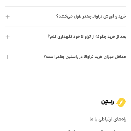
رمزارزی را به یک گزینه رایج در صنعت سفر تبدیل کند. پس
از آنکه Expedia پشتیبانی از بیت‌کوین را در سال ۲۰۱۸
خرید و فروش تراوالا چقدر طول می‌کشد؟
متوقف کرد، تراوالا به‌عنوان معادل رمزارزی Expedia
راه‌اندازی شد و اکنون از پرداخت‌های فیات و رمزارزی به طور
بعد از خرید چگونه از تراوالا خود نگهداری کنم؟
یکسان پشتیبانی می‌کند.
حداقل میزان خرید تراوالا در راستین چقدر است؟
قیمت‌های ارزان‌تر:
تراوالا خود را به عنوان یک گزینه ارزان‌تر
در صنعت سفر معرفی می‌کند. این پلتفرم وعده می‌دهد که
هزینه‌ها را حداقل ۱۵٪ ارزان‌تر از رقبای خود مانند Expedia و
Booking.com ارائه دهد. به علاوه، تراوالا هیچ هزینه پنهانی
مانند هزینه‌های اضافی در Airbnb ندارد.
شفافیت هزینه‌ها:
یکی از ویژگی‌های برجسته تراوالا این است
که هیچ هزینه پنهانی ندارد و تمام هزینه‌ها به صورت شفاف
راه‌های ارتباطی با ما
به کاربر نمایش داده می‌شود. به‌ویژه، هزینه‌های خدمات و