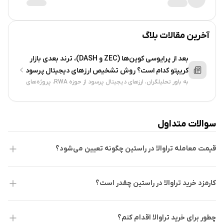
رئیس عملیات) و متیو لوپز (مدیر ارشد مالی و اجرایی) است که در
کنار مشاوران متخصص در زمینه صنعت مسافرت و بلاک‌چین قرار
آخرین مقالات بلاگ
دارند.
بعد از پرایوسی کوین‌ها (ZEC و DASH)، ترند بعدی بازار
فناوری و ویژگی‌ها
کریپتو کدام است؟ روش تشخیص ارزهای دیجیتال پرسود
به باور تحلیلگران، ارزهای دیجیتال پرسود از حوزه RWA، پروژه‌های
تراوالا از بیش از ۴۰ ارز دیجیتال مختلف، از جمله بیت‌کوین،
AI، دپین و دیفای با بازده پایدار و شفاف و البته کاربرد واقعی
لایت‌کوین، زی‌کش، BNB، دوج‌کوین و دیگر ارزها پشتیبانی می‌کند.
خواهند بود....
کاربران می‌توانند برای رزرو سفر و اقامتگاه خود از این ارزهای
سوالات متداول
دیجیتال استفاده کنند. علاوه بر این، با استفاده از توکن AVA، کاربران
می‌توانند از برنامه‌های وفاداری و تخفیف‌های ویژه بهره‌مند
قیمت معامله تراوالا در راستین چگونه تعیین می‌شود؟
شوند.هدف اصلی تراوالا اصلاح برخی مشکلات موجود در پلتفرم‌های
مسافرتی فعلی است که عمدتا شامل هزینه‌های پنهان و ناپایداری
کارمزد خرید تراوالا در راستین چقدر است؟
در پرداخت‌ها می‌شود.
چطور برای خرید تراوالا اقدام کنم؟
پذیرش پرداخت‌های رمزارزی:
تراوالا می‌خواهد پرداخت‌های