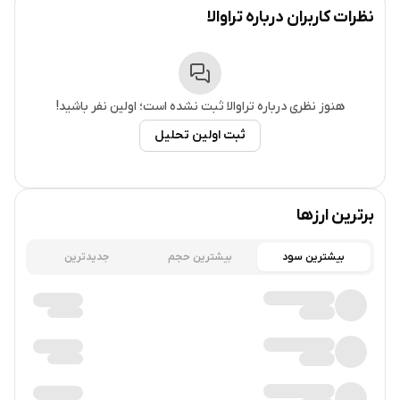
سریع تراکنش‌ها میان ارزهای دیجیتال و پول فیات مناسب است.
نظرات کاربران درباره
تراوالا
کاربران می‌توانند از طریق وب‌سایت تراوالا پروازها و اقامتگاه‌ها را
مقایسه کنند و سپس با استفاده از ارزهای دیجیتال برای آنها
پرداخت کنند. هتل‌ها نیز می‌توانند درآمد خود را به صورت پول فیات
هنوز نظری درباره
تراوالا
ثبت نشده است؛ اولین نفر باشید!
دریافت کنند تا از نوسانات قیمت ارزهای دیجیتال مصون بمانند. در
ثبت اولین تحلیل
حال حاضر تراوالا بیش از ۵۵۰,۰۰۰ هتل در ۲۲۰ کشور را در پلتفرم
خود فهرست کرده و بیش از ۱۵,۰۰۰ کاربر فعال دارد.
برترین ارزها
تاریخچه و بنیان‌گذاران
بیشترین سود
بیشترین حجم
جدیدترین
تراوالا پس از یک عرضه اولیه سکه (ICO) در آوریل ۲۰۱۸ که حدود
۲.۶ میلیون دلار جمع‌آوری کرد؛ در جولای ۲۰۱۸ راه‌اندازی شد. این
پلتفرم که ابتدا با نام Concierge شناخته می‌شد، هدف داشت تا از
فناوری بلاک‌چین برای ایجاد یک سیستم رزرو مسافرتی ارزان‌تر و
شفاف‌تر استفاده کند. تیم تراوالا شامل استیو هیپ‌ول (بنیان‌گذار و