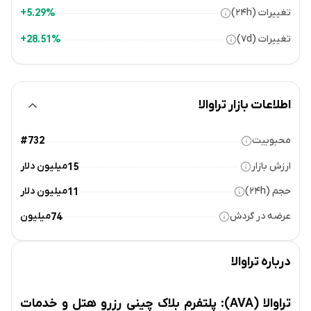
تغییرات (۲۴h)
5.29%+
تغییرات (۷d)
28.51%+
اطلاعات بازار تراوالا
محبوبیت
#732
ارزش بازار
میلیون دلار
15
حجم (۲۴h)
میلیون دلار
11
عرضه در گردش
میلیون
74
درباره
تراوالا
تراوالا (AVA): پلتفرم بلاک چینی رزرو هتل و خدمات