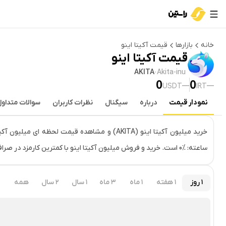
خانه
بازارها
قیمت
آکیتا اینو
قیمت
آکیتا اینو
AKITA
·
Akita-inu
0
0
—
—
USDT
IRT
نمودار قیمت
درباره
سیگنال
نظرات کاربران
سوالات متداو
قیمت لحظه‌ای
آکیتا اینو
ساعته: ‎0% است. خرید و فروش میلیون آکیتا اینو با کمترین کارمزد در صرافی راستین.
۱ روز
۱ هفته
۱ ماه
۳ ماه
۱ سال
۲ سال
همه