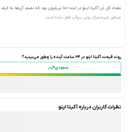
تعداد کل ارز آکیتا اینو در ابتدا 100 تریلیون بو
صرافی غیر‌متمرکز یونی سوآپ قفل شده است.
مزایای خرید آکیتا اینو
آکیتا اینو یک ارز 100% غیرمتمرکز است؛ یعنی تفاوتی بین بنیان‌گذاران و کسانی که اقدام به خرید ارز akita کرده‌اند وجود ندارد.
روند قیمت
آکیتا اینو
در ۲۴ ساعت آینده را چطور می‌بینید؟
با اینکه این میم‌کوین بر پایه شبکه اتریوم ساخته شده است، اما امکان 
هزینه تراکنش‌ها و قابلیت استک در صرافی پولار فارکس شده است.
صعودی
علاوه بر این، نوسانات قیمت AKITA فرصت خوبی
حفظ و به‌راحتی سود خود را برداشت کنید.
معامله در صرافی‌های خارجی برای ایرانیان، ریسک از دست دادن تمام دارایی 
نظرات کاربران درباره
آکیتا اینو
کم است. صرافی راستین این بستر امن را برای معاملات شما فراهم کرده 
خرید آکیتا اینو در صرافی راستین