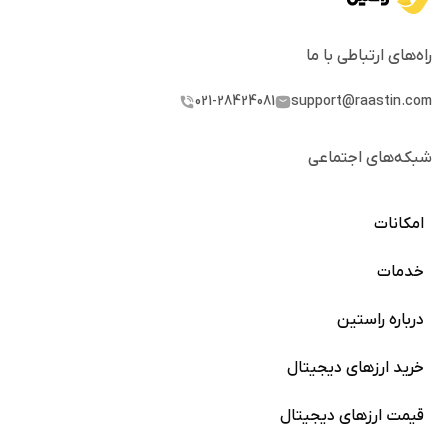
راه‌های ارتباطی با ما
021-28424081
support@raastin.com
شبکه‌های اجتماعی
امکانات
خدمات
خرید آنی
دعوت از دوستان
درباره راستین
بلاگ
استیکینگ
نینجا
خرید ارزهای دیجیتال
سوالات متداول
ربات معامله‌گر
دعوت از دوستان
کارمزد‌‌ها
قیمت ارزهای دیجیتال
خرید بیت کوین
اپلیکیشن
مستندات API